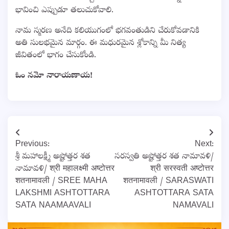
భావించి ఎప్పుడూ తలుచుకోవాలి.
నామ స్మరణ అనేది కలియుగంలో భగవంతుడిని చేరుకోవడానికి
అతి సులభమైన మార్గం. ఈ మధురమైన శ్లోకాన్ని మీ నిత్య
జీవితంలో భాగం చేసుకోండి.
ఓం నమో నారాయణాయ!
Post
Previous:
Next:
navigation
శ్రీ మహాలక్ష్మీ అష్టోత్తర శత
సరస్వతి అష్టోత్తర శత నామావళి/
నామావళి/ श्री महालक्ष्मी अष्टोत्तर
श्री सरस्वती अष्टोत्तर
शतनामावली / SREE MAHA
शतनामावली / SARASWATI
LAKSHMI ASHTOTTARA
ASHTOTTARA SATA
SATA NAAMAAVALI
NAMAVALI