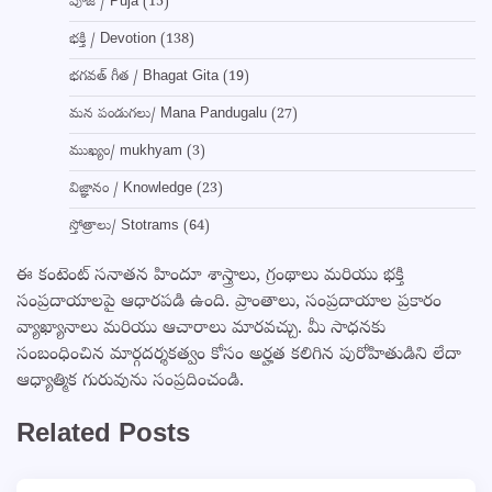
పూజ / Puja
(15)
భక్తి / Devotion
(138)
భగవత్ గీత / Bhagat Gita
(19)
మన పండుగలు/ Mana Pandugalu
(27)
ముఖ్యం/ mukhyam
(3)
విజ్ఞానం / Knowledge
(23)
స్తోత్రాలు/ Stotrams
(64)
ఈ కంటెంట్ సనాతన హిందూ శాస్త్రాలు, గ్రంథాలు మరియు భక్తి
సంప్రదాయాలపై ఆధారపడి ఉంది. ప్రాంతాలు, సంప్రదాయాల ప్రకారం
వ్యాఖ్యానాలు మరియు ఆచారాలు మారవచ్చు. మీ సాధనకు
సంబంధించిన మార్గదర్శకత్వం కోసం అర్హత కలిగిన పురోహితుడిని లేదా
ఆధ్యాత్మిక గురువును సంప్రదించండి.
Related Posts