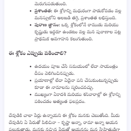
మెరుగుపడుతుంది.
ప్రశాంతత:
ఈ శ్లోకాన్ని మధురంగా పాడుకోవడం వల్ల
మనస్సులోని అలజడి తగ్గి, ప్రశాంతత లభిస్తుంది.
పురాణ జ్ఞానం:
ఒక్క శ్లోకంలోనే రాముడు మరియు
కృష్ణుడు ఇద్దరూ ఉండటం వల్ల మన పురాణాల పట్ల
ప్రాథమిక అవగాహన కలుగుతుంది.
ఈ శ్లోకం ఎప్పుడు పఠించాలి?
ఉదయం పూజ చేసే సమయంలో లేదా సాయంత్రం
దీపం వెలిగించినప్పుడు.
ప్రయాణాల్లో లేదా ఏదైనా పని చేసుకుంటున్నప్పుడు
కూడా ఈ నామాలను స్మరించవచ్చు.
ముఖ్యంగా ఏకాదశి మరియు శనివారాల్లో ఈ శ్లోకాన్ని
పఠించడం అత్యంత ఫలప్రదం.
దేవుడికి చాలా పేర్లు ఉన్నాయని ఈ శ్లోకం మనకు చెబుతోంది. మీరు
దేవుడిని ఏ పేరుతో పిలిచినా – కృష్ణా అన్నా, రామా అన్నా ఆయన
పలుకుతాడు. మనకు నచ్చిన పేరుతో ఆయనను మన స్నేహితుడిగా