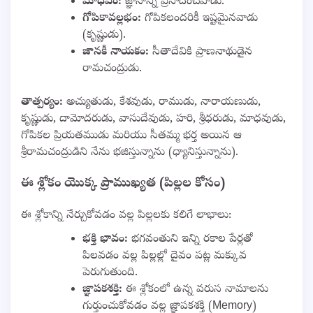
మాధవం:
జ్ఞానాన్ని ప్రసాదించేవాడు.
గోపికావల్లభం:
గోపికలందరికీ ఇష్టమైనవాడు
(కృష్ణుడు).
జానకీ నాయకం:
సీతాదేవికి ప్రాణనాథుడైన
రామచంద్రుడు.
తాత్పర్యం:
అచ్యుతుడు, కేశవుడు, రాముడు, నారాయణుడు,
కృష్ణుడు, దామోదరుడు, వాసుదేవుడు, హరి, శ్రీధరుడు, మాధవుడు,
గోపికల ప్రియతముడు మరియు సీతమ్మ భర్త అయిన ఆ
శ్రీరామచంద్రుడిని నేను భజిస్తున్నాను (ధ్యానిస్తున్నాను).
ఈ శ్లోకం యొక్క ప్రాముఖ్యత (పిల్లల కోసం)
ఈ శ్లోకాన్ని నేర్చుకోవడం వల్ల పిల్లలకు కలిగే లాభాలు:
భక్తి భావం:
భగవంతుని ఇన్ని రకాల పేర్లతో
పిలవడం వల్ల పిల్లల్లో దైవం పట్ల మక్కువ
పెరుగుతుంది.
జ్ఞాపకశక్తి:
ఈ శ్లోకంలో ఉన్న వరుస నామాలను
గుర్తుంచుకోవడం వల్ల జ్ఞాపకశక్తి (Memory)