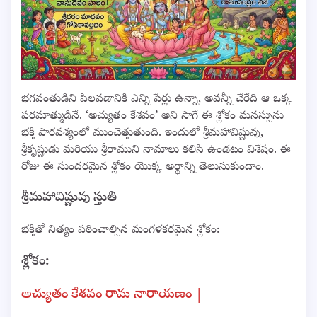
భగవంతుడిని పిలవడానికి ఎన్ని పేర్లు ఉన్నా, అవన్నీ చేరేది ఆ ఒక్క
పరమాత్ముడినే. ‘అచ్యుతం కేశవం’ అని సాగే ఈ శ్లోకం మనస్సును
భక్తి పారవశ్యంలో ముంచెత్తుతుంది. ఇందులో శ్రీమహావిష్ణువు,
శ్రీకృష్ణుడు మరియు శ్రీరాముని నామాలు కలిసి ఉండటం విశేషం. ఈ
రోజు ఈ సుందరమైన శ్లోకం యొక్క అర్థాన్ని తెలుసుకుందాం.
శ్రీమహావిష్ణువు స్తుతి
భక్తితో నిత్యం పఠించాల్సిన మంగళకరమైన శ్లోకం:
శ్లోకం:
అచ్యుతం కేశవం రామ నారాయణం |