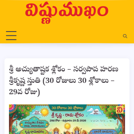
Skip
to
content
శ్రీ అచ్యుతాష్టక శ్లోకం – సర్వపాప హరణ
శ్రీకృష్ణ స్తుతి (30 రోజులు 30 శ్లోకాలు –
29వ రోజు)