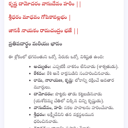
కృష్ణ దామోదరం వాసుదేవం హరిం ||
శ్రీధరం మాధవం గోపికావల్లభం |
జానకీ నాయకం రామచంద్రం భజే ||
ప్రతిపదార్థం మరియు భావం
ఈ శ్లోకంలో భగవంతుని ఒక్కో పేరుకు ఒక్కో విశిష్టత ఉంది:
అచ్యుతం:
ఎప్పటికీ నాశనం లేనివాడు (శాశ్వతుడు).
కేశవం:
కేశి అనే రాక్షసుడిని సంహరించినవాడు.
రామ, నారాయణ, కృష్ణ:
లోకాన్ని రక్షించే అవతార
మూర్తులు.
దామోదరం:
పొట్టకు తాడు కట్టబడినవాడు
(యశోదమ్మ చేతిలో చిక్కిన చిన్ని కృష్ణుడు).
వాసుదేవం, హరి:
సకల పాపాలను హరించేవాడు.
శ్రీధరం:
లక్ష్మీదేవిని తన వక్షస్థలమున
ధరించినవాడు.