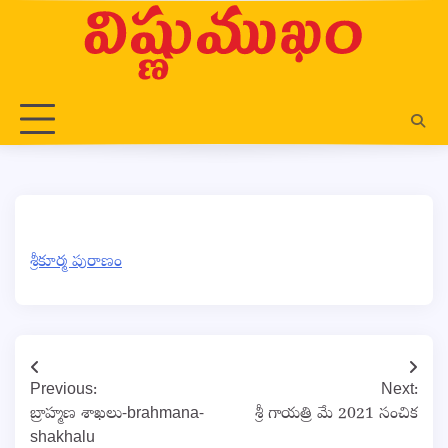
Skip
to
content
శ్రీకూర్మ పురాణం
Post
Previous:
Next:
navigation
బ్రాహ్మణ శాఖలు-brahmana-
శ్రీ గాయత్రి మే 2021 సంచిక
shakhalu