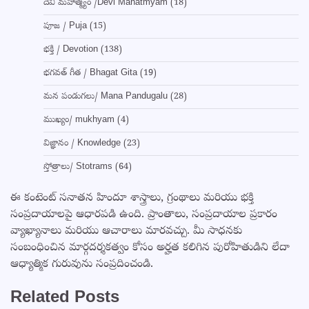
దేవి మహాత్మ్యం /Devi Mahatmyam
(18)
పూజ / Puja
(15)
భక్తి / Devotion
(138)
భగవత్ గీత / Bhagat Gita
(19)
మన పండుగలు/ Mana Pandugalu
(28)
ముఖ్యం/ mukhyam
(4)
విజ్ఞానం / Knowledge
(23)
స్తోత్రాలు/ Stotrams
(64)
ఈ కంటెంట్ సనాతన హిందూ శాస్త్రాలు, గ్రంథాలు మరియు భక్తి
సంప్రదాయాలపై ఆధారపడి ఉంది. ప్రాంతాలు, సంప్రదాయాల ప్రకారం
వ్యాఖ్యానాలు మరియు ఆచారాలు మారవచ్చు. మీ సాధనకు
సంబంధించిన మార్గదర్శకత్వం కోసం అర్హత కలిగిన పురోహితుడిని లేదా
ఆధ్యాత్మిక గురువును సంప్రదించండి.
Related Posts