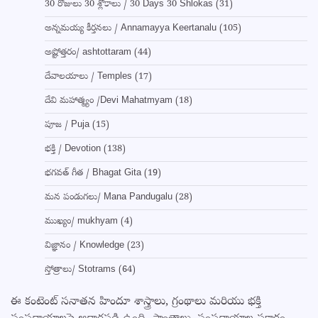
30 రోజులు 30 శ్లోకాలు / 30 Days 30 Shlokas
(31)
అన్నమయ్య కీర్తనలు / Annamayya Keertanalu
(105)
అష్టోత్తరం/ ashtottaram
(44)
దేవాలయాలు / Temples
(17)
దేవి మహాత్మ్యం /Devi Mahatmyam
(18)
పూజ / Puja
(15)
భక్తి / Devotion
(138)
భగవత్ గీత / Bhagat Gita
(19)
మన పండుగలు/ Mana Pandugalu
(28)
ముఖ్యం/ mukhyam
(4)
విజ్ఞానం / Knowledge
(23)
స్తోత్రాలు/ Stotrams
(64)
ఈ కంటెంట్ సనాతన హిందూ శాస్త్రాలు, గ్రంథాలు మరియు భక్తి