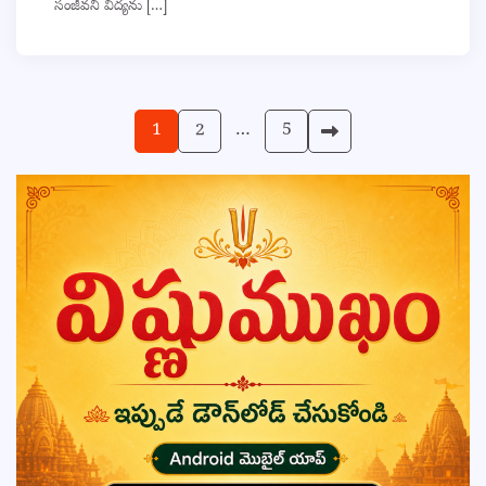
సంజీవనీ విద్యను […]
Posts
1
2
…
5
pagination