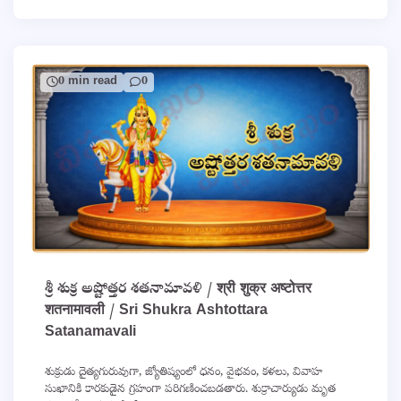
0 min read
0
శ్రీ శుక్ర అష్టోత్తర శతనామావళి / श्री शुक्र अष्टोत्तर
शतनामावली / Sri Shukra Ashtottara
Satanamavali
శుక్రుడు దైత్యగురువుగా, జ్యోతిష్యంలో ధనం, వైభవం, కళలు, వివాహ
సుఖానికి కారకుడైన గ్రహంగా పరిగణించబడతారు. శుక్రాచార్యుడు మృత