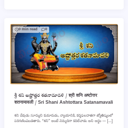
0 min read
0
శ్రీ శని అష్టోత్తర శతనామావళి / श्री शनि अष्टोत्तर
शतनामावली / Sri Shani Ashtottara Satanamavali
శని దేవుడు సూర్యుని కుమారుడు, న్యాయానికి, కర్మఫలదాతగా జ్యోతిష్యంలో
పరిగణించబడతారు. “శని” అంటే నెమ్మదిగా కదిలేవాడు అని అర్థం — […]