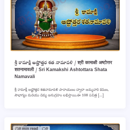
శ్రీ కామాక్షీ అష్టోత్తర శత నామావళి / श्री कामाक्षी अष्टोत्तर
शतनामावली / Sri Kamakshi Ashtottara Shata
Namavali
శ్రీ కామాక్షీ అష్టోత్తర శతనామావళి పారాయణం ద్వారా అమ్మవారి కరుణ,
సౌభాగ్యం మరియు దివ్య అనుగ్రహం లభిస్తాయి.ఈ 108 పవిత్ర […]
0 min read
0