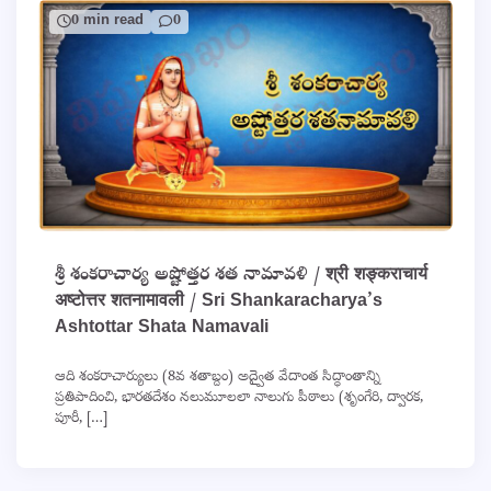
0 min read
0
శ్రీ శంకరాచార్య అష్టోత్తర శత నామావళి / श्री शङ्कराचार्य
अष्टोत्तर शतनामावली / Sri Shankaracharya’s
Ashtottar Shata Namavali
ఆది శంకరాచార్యులు (8వ శతాబ్దం) అద్వైత వేదాంత సిద్ధాంతాన్ని
ప్రతిపాదించి, భారతదేశం నలుమూలలా నాలుగు పీఠాలు (శృంగేరి, ద్వారక,
పూరీ, […]