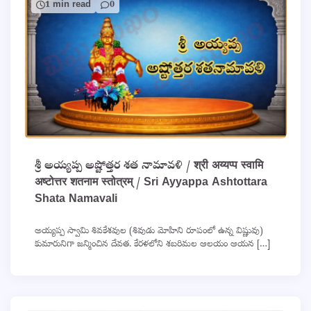
1 min read
0
శ్రీ అయ్యప్ప అష్టోత్తర శత నామావళి / श्री अय्यप्प स्वामि
अष्टोत्तर शतनाम स्तोत्रम् / Sri Ayyappa Ashtottara
Shata Namavali
అయ్యప్ప స్వామి శివకేశవుల (శివుడు మోహిని రూపంలో ఉన్న విష్ణువు)
కుమారునిగా జన్మించిన దేవత. కేరళలోని శబరిమల ఆలయం ఆయన […]