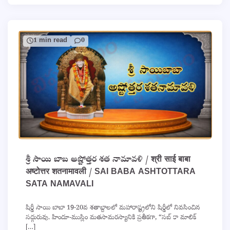
1 min read
0
శ్రీ సాయి బాబ అష్టోత్తర శత నామావళి / श्री साई बाबा
अष्टोत्तर शतनामावली / SAI BABA ASHTOTTARA
SATA NAMAVALI
షిర్డీ సాయి బాబా 19-20వ శతాబ్దాలలో మహారాష్ట్రలోని షిర్డీలో నివసించిన
సద్గురువు. హిందూ-ముస్లిం మతసామరస్యానికి ప్రతీకగా, “సబ్ కా మాలిక్
[…]