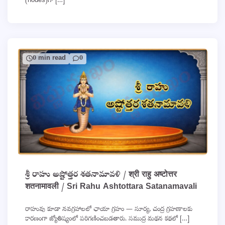
(nodes)గా […]
0 min read
0
శ్రీ రాహు అష్టోత్తర శతనామావళి / श्री राहु अष्टोत्तर
शतनामावली / Sri Rahu Ashtottara Satanamavali
రాహువు కూడా నవగ్రహాలలో ఛాయా గ్రహం — సూర్య, చంద్ర గ్రహణాలకు
కారణంగా జ్యోతిష్యంలో పరిగణించబడతారు. సముద్ర మథన కథలో […]