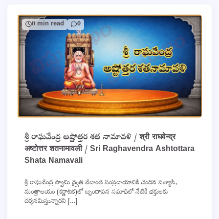
0 min read
0
శ్రీ రాఘవేంద్ర అష్టోత్తర శత నామావళి / श्री राघवेन्द्र
अष्टोत्तर शतनामावली / Sri Raghavendra Ashtottara
Shata Namavali
శ్రీ రాఘవేంద్ర స్వామి ద్వైత వేదాంత సంప్రదాయానికి చెందిన సన్యాసి,
మంత్రాలయం (కర్ణాటక)లో బృందావన సమాధిలో నేటికీ భక్తులకు
దర్శనమిస్తున్నారని […]