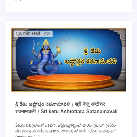
1 min read
0
శ్రీ కేతు అష్టోత్తర శతనామావళి / श्री केतु अष्टोत्तर
शतनामावली / Sri ketu Ashtottara Satanamavali
కేతువు నవగ్రహాలలో ఒకటిగా, జ్యోతిష్యశాస్త్రంలో ఛాయా గ్రహంగా (శరీరం
లేని గ్రహం) పరిగణించబడతారు. రాహువుతో కలిసి “ఛేదన బిందువులు”