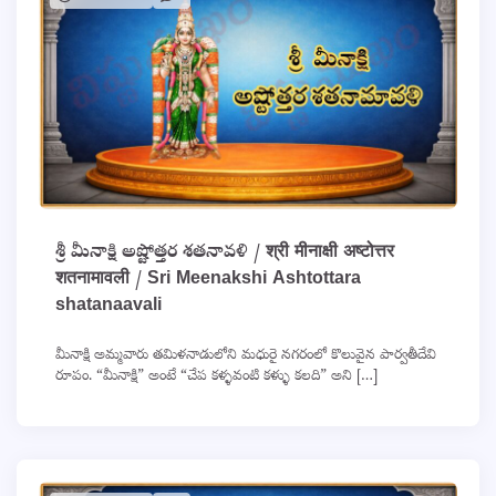
శ్రీ మీనాక్షి అష్టోత్తర శతనావళి / श्री मीनाक्षी अष्टोत्तर
शतनामावली / Sri Meenakshi Ashtottara
shatanaavali
మీనాక్షి అమ్మవారు తమిళనాడులోని మధురై నగరంలో కొలువైన పార్వతీదేవి
రూపం. “మీనాక్షి” అంటే “చేప కళ్ళవంటి కళ్ళు కలది” అని […]