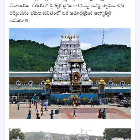
దేవాలయం. కలియుగ ప్రత్యక్ష దైవంగా కొలువై ఉన్న స్వామివారిని
దర్శించడం భక్తుల జీవితంలో ఒక అపూర్వమైన ఆధ్యాత్మిక
అనుభూతి