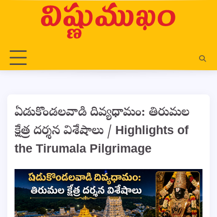
Skip
to
content
ఏడుకొండలవాడి దివ్యధామం: తిరుమల
క్షేత్ర దర్శన విశేషాలు / Highlights of
the Tirumala Pilgrimage