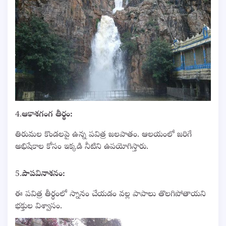
4.
ఆకాశగంగ తీర్థం:
తిరుమల కొండలపై ఉన్న పవిత్ర జలపాతం. ఆలయంలో జరిగే
అభిషేకాల కోసం ఇక్కడి నీటిని ఉపయోగిస్తారు.
5.
పాపవినాశనం:
ఈ పవిత్ర తీర్థంలో స్నానం చేయడం వల్ల పాపాలు తొలగిపోతాయని
భక్తుల విశ్వాసం.