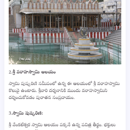
2.
శ్రీ వరాహస్వామి ఆలయం
స్వామి పుష్కరిణి సమీపంలో ఉన్న ఈ ఆలయంలో శ్రీ వరాహస్వామి
కొలువై ఉంటారు. శ్రీవారి దర్శనానికి ముందు వరాహస్వామిని
దర్శించుకోవడం పురాతన సంప్రదాయం.
3.
స్వామి పుష్కరిణి:
శ్రీ వేంకటేశ్వర స్వామి ఆలయం పక్కనే ఉన్న పవిత్ర తీర్థం. భక్తులు