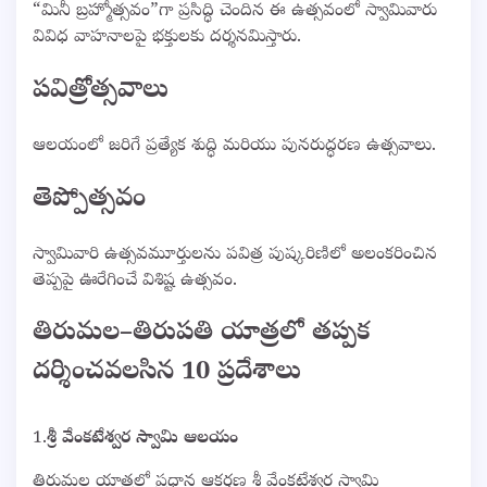
“మినీ బ్రహ్మోత్సవం”గా ప్రసిద్ధి చెందిన ఈ ఉత్సవంలో స్వామివారు
వివిధ వాహనాలపై భక్తులకు దర్శనమిస్తారు.
పవిత్రోత్సవాలు
ఆలయంలో జరిగే ప్రత్యేక శుద్ధి మరియు పునరుద్ధరణ ఉత్సవాలు.
తెప్పోత్సవం
స్వామివారి ఉత్సవమూర్తులను పవిత్ర పుష్కరిణిలో అలంకరించిన
తెప్పపై ఊరేగించే విశిష్ట ఉత్సవం.
తిరుమల–తిరుపతి యాత్రలో తప్పక
దర్శించవలసిన 10 ప్రదేశాలు
1.
శ్రీ వేంకటేశ్వర స్వామి ఆలయం
తిరుమల యాత్రలో ప్రధాన ఆకర్షణ శ్రీ వేంకటేశ్వర స్వామి