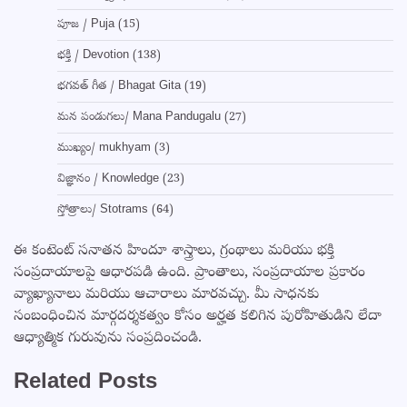
పూజ / Puja
(15)
భక్తి / Devotion
(138)
భగవత్ గీత / Bhagat Gita
(19)
మన పండుగలు/ Mana Pandugalu
(27)
ముఖ్యం/ mukhyam
(3)
విజ్ఞానం / Knowledge
(23)
స్తోత్రాలు/ Stotrams
(64)
ఈ కంటెంట్ సనాతన హిందూ శాస్త్రాలు, గ్రంథాలు మరియు భక్తి
సంప్రదాయాలపై ఆధారపడి ఉంది. ప్రాంతాలు, సంప్రదాయాల ప్రకారం
వ్యాఖ్యానాలు మరియు ఆచారాలు మారవచ్చు. మీ సాధనకు
సంబంధించిన మార్గదర్శకత్వం కోసం అర్హత కలిగిన పురోహితుడిని లేదా
ఆధ్యాత్మిక గురువును సంప్రదించండి.
Related Posts