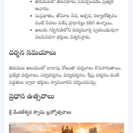
తిరుమలలో తలనీలాలు సమర్పించడం ప్రత్యేక
ఆచారం.
సుప్రభాతం, తోమాల సేవ, అర్చన, కల్యాణోత్సవం
వంటి సేవలు విశేష ప్రాధాన్యం కలిగి ఉన్నాయి.
ఆలయ గర్భగుడిలోని దివ్యమూర్తి స్వయంభువుగా
వెలసినదిగా భక్తులు విశ్వసిస్తారు.
దర్శన సమయాలు
తిరుమల ఆలయంలో దాదాపు రోజంతా దర్శనాలు కొనసాగుతాయి.
ప్రత్యేక దర్శనాలు, సర్వదర్శనం, దివ్యదర్శనం, శీఘ్ర దర్శనం వంటి
పద్ధతుల ద్వారా భక్తులు స్వామివారిని దర్శించవచ్చు.
ప్రధాన ఉత్సవాలు
శ్రీ వేంకటేశ్వర స్వామి బ్రహ్మోత్సవాలు