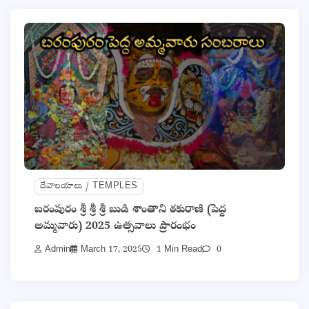
దేవాలయాలు / TEMPLES
బరంపురం శ్రీ శ్రీ శ్రీ బుడి శాంతాని ఠకురాణి (పెద్ద
అమ్మవారు) 2025 ఉత్సవాలు ప్రారంభం
Admin
March 17, 2025
1 Min Read
0