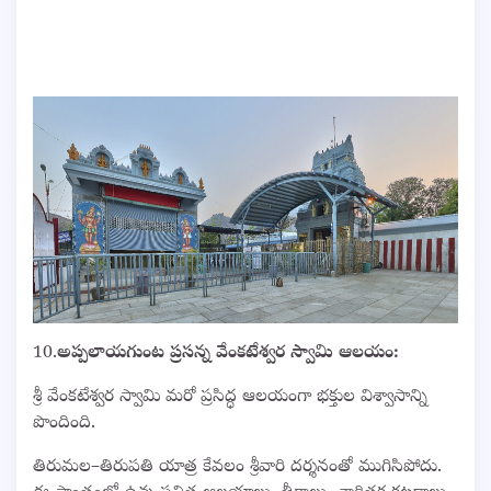
10.
అప్పలాయగుంట ప్రసన్న వేంకటేశ్వర స్వామి ఆలయం:
శ్రీ వేంకటేశ్వర స్వామి మరో ప్రసిద్ధ ఆలయంగా భక్తుల విశ్వాసాన్ని
పొందింది.
తిరుమల–తిరుపతి యాత్ర కేవలం శ్రీవారి దర్శనంతో ముగిసిపోదు.