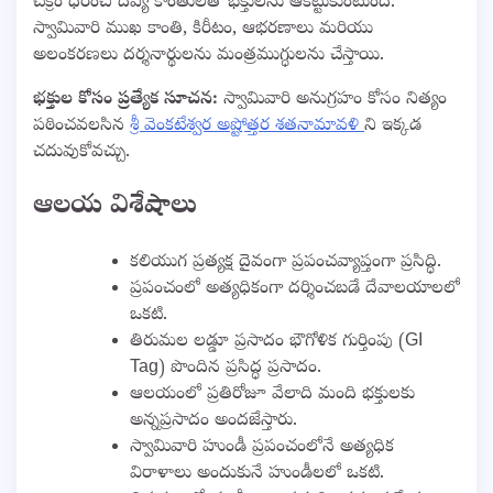
చక్రం ధరించి దివ్య కాంతులతో భక్తులను ఆకట్టుకుంటుంది.
స్వామివారి ముఖ కాంతి, కిరీటం, ఆభరణాలు మరియు
అలంకరణలు దర్శనార్థులను మంత్రముగ్ధులను చేస్తాయి.
భక్తుల కోసం ప్రత్యేక సూచన:
స్వామివారి అనుగ్రహం కోసం నిత్యం
పఠించవలసిన
శ్రీ వెంకటేశ్వర అష్టోత్తర శతనామావళి
ని ఇక్కడ
చదువుకోవచ్చు.
ఆలయ విశేషాలు
కలియుగ ప్రత్యక్ష దైవంగా ప్రపంచవ్యాప్తంగా ప్రసిద్ధి.
ప్రపంచంలో అత్యధికంగా దర్శించబడే దేవాలయాలలో
ఒకటి.
తిరుమల లడ్డూ ప్రసాదం భౌగోళిక గుర్తింపు (GI
Tag) పొందిన ప్రసిద్ధ ప్రసాదం.
ఆలయంలో ప్రతిరోజూ వేలాది మంది భక్తులకు
అన్నప్రసాదం అందజేస్తారు.
స్వామివారి హుండీ ప్రపంచంలోనే అత్యధిక
విరాళాలు అందుకునే హుండీలలో ఒకటి.