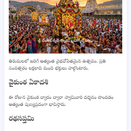
తిరుమలలో జరిగే అత్యంత వైభవోపేతమైన ఉత్సవం. ప్రతి
సంవత్సరం లక్షలాది మంది భక్తులు పాల్గొంటారు.
వైకుంఠ ఏకాదశి
ఈ రోజున వైకుంఠ ద్వారం ద్వారా స్వామివారి దర్శనం పొందడం
అత్యంత పుణ్యప్రదంగా భావిస్తారు.
రథసప్తమి