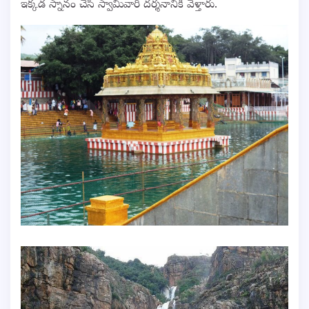
ఇక్కడ స్నానం చేసి స్వామివారి దర్శనానికి వెళ్తారు.