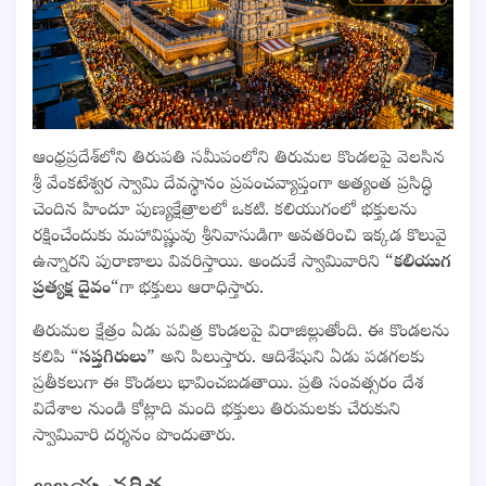
ఆంధ్రప్రదేశ్‌లోని తిరుపతి సమీపంలోని తిరుమల కొండలపై వెలసిన
శ్రీ వేంకటేశ్వర స్వామి దేవస్థానం ప్రపంచవ్యాప్తంగా అత్యంత ప్రసిద్ధి
చెందిన హిందూ పుణ్యక్షేత్రాలలో ఒకటి. కలియుగంలో భక్తులను
రక్షించేందుకు మహావిష్ణువు శ్రీనివాసుడిగా అవతరించి ఇక్కడ కొలువై
ఉన్నారని పురాణాలు వివరిస్తాయి. అందుకే స్వామివారిని “
కలియుగ
ప్రత్యక్ష దైవం
“గా భక్తులు ఆరాధిస్తారు.
తిరుమల క్షేత్రం ఏడు పవిత్ర కొండలపై విరాజిల్లుతోంది. ఈ కొండలను
కలిపి “
సప్తగిరులు
” అని పిలుస్తారు. ఆదిశేషుని ఏడు పడగలకు
ప్రతీకలుగా ఈ కొండలు భావించబడతాయి. ప్రతి సంవత్సరం దేశ
విదేశాల నుండి కోట్లాది మంది భక్తులు తిరుమలకు చేరుకుని
స్వామివారి దర్శనం పొందుతారు.