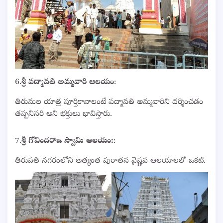
6.
శ్రీ పద్మావతి అమ్మవారి ఆలయం
:
తిరుమల యాత్ర పూర్తికావాలంటే పద్మావతి అమ్మవారిని దర్శించడం
తప్పనిసరి అని భక్తులు భావిస్తారు.
7.
శ్రీ గోవిందరాజ స్వామి ఆలయం:
:
తిరుపతి నగరంలోని అత్యంత పురాతన వైష్ణవ ఆలయాలలో ఒకటి.