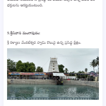
తిరుపతి సమీపంలోని ప్రసిద్ధ శివాలయం. పక్కనే ఉన్న జలపాతం
భక్తులను ఆకట్టుకుంటుంది.
9.
శ్రీనివాస మంగాపురం:
శ్రీ కళ్యాణ వేంకటేశ్వర స్వామి కొలువై ఉన్న ప్రసిద్ధ క్షేత్రం.