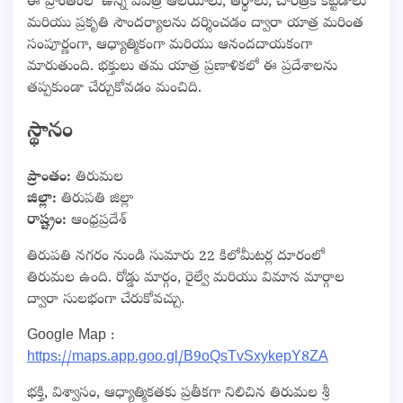
ఈ ప్రాంతంలో ఉన్న పవిత్ర ఆలయాలు, తీర్థాలు, చారిత్రక కట్టడాలు
మరియు ప్రకృతి సౌందర్యాలను దర్శించడం ద్వారా యాత్ర మరింత
సంపూర్ణంగా, ఆధ్యాత్మికంగా మరియు ఆనందదాయకంగా
మారుతుంది. భక్తులు తమ యాత్ర ప్రణాళికలో ఈ ప్రదేశాలను
తప్పకుండా చేర్చుకోవడం మంచిది.
స్థానం
ప్రాంతం:
తిరుమల
జిల్లా:
తిరుపతి జిల్లా
రాష్ట్రం:
ఆంధ్రప్రదేశ్
తిరుపతి నగరం నుండి సుమారు 22 కిలోమీటర్ల దూరంలో
తిరుమల ఉంది. రోడ్డు మార్గం, రైల్వే మరియు విమాన మార్గాల
ద్వారా సులభంగా చేరుకోవచ్చు.
Google Map :
https://maps.app.goo.gl/B9oQsTvSxykepY8ZA
భక్తి, విశ్వాసం, ఆధ్యాత్మికతకు ప్రతీకగా నిలిచిన తిరుమల శ్రీ