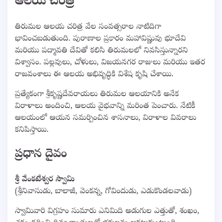
ఆలయ చరిత్ర
తిరుమల ఆలయ చరిత్ర వేల సంవత్సరాల నాటిదిగా
భావించబడుతుంది. పురాణాల ప్రకారం మహావిష్ణువు భూదేవి
మరియు పద్మావతి దేవితో కలిసి తిరుమలలో నివసిస్తున్నారని
విశ్వాసం. పల్లవులు, చోళులు, విజయనగర రాజులు మరియు ఇతర
రాజవంశాలు ఈ ఆలయ అభివృద్ధికి విశేష కృషి చేశాయి.
ప్రత్యేకంగా శ్రీకృష్ణదేవరాయలు తిరుమల ఆలయానికి అనేక
విరాళాలు అందించి, ఆలయ వైభవాన్ని మరింత పెంచారు. నేటికీ
ఆలయంలో ఆయన సమర్పించిన శాసనాలు, విరాళాల వివరాలు
కనిపిస్తాయి.
ప్రధాన దైవం
శ్రీ వేంకటేశ్వర స్వామి
(శ్రీనివాసుడు, బాలాజీ, వెంకన్న, గోవిందుడు, ఎడుకొండలవాడు)
స్వామివారి విగ్రహం సుమారు ఎనిమిది అడుగుల ఎత్తుతో, శంఖం,