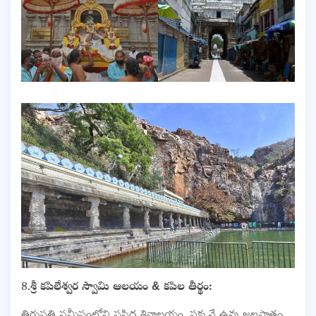
8.
శ్రీ కపిలేశ్వర స్వామి ఆలయం & కపిల తీర్థం: