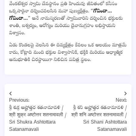
వేంకటేశ్వర స్వామి దేవస్థానం ప్రతి హిందువు జీవితంలో కనీసం
ఒక్కసారైనా దర్శించవలసిన మహా పుణ్యక్షేత్రం. “
గోవిందా…
గోవిందా…
” అనే నామస్మరణతో స్వామివారిని దర్శించిన భక్తులకు
శాంతి, ఐశ్వర్యం, ఆరోగ్యం మరియు దైవానుగ్రహం లభిస్తాయని
విశ్వాసం.
ఏడు కొండలపై వెలసిన ఈ దివ్యక్షేత్రం కేవలం ఒక ఆలయం మాత్రమే
కాదు, కోట్లాది మంది భక్తుల విశ్వాసానికి, భక్తికి మరియు ఆధ్యాత్మిక
అనుభూతికి చిరస్థాయిగా నిలిచిన పవిత్ర స్థలం.
Post
Previous:
Next:
navigation
శ్రీ శుక్ర అష్టోత్తర శతనామావళి /
శ్రీ శని అష్టోత్తర శతనామావళి /
श्री शुक्र अष्टोत्तर शतनामावली /
श्री शनि अष्टोत्तर शतनामावली /
Sri Shukra Ashtottara
Sri Shani Ashtottara
Satanamavali
Satanamavali