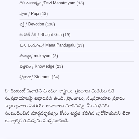
దేవి మహాత్మ్యం /Devi Mahatmyam
(18)
పూజ / Puja
(15)
భక్తి / Devotion
(138)
భగవత్ గీత / Bhagat Gita
(19)
మన పండుగలు/ Mana Pandugalu
(27)
ముఖ్యం/ mukhyam
(3)
విజ్ఞానం / Knowledge
(23)
స్తోత్రాలు/ Stotrams
(64)
ఈ కంటెంట్ సనాతన హిందూ శాస్త్రాలు, గ్రంథాలు మరియు భక్తి
సంప్రదాయాలపై ఆధారపడి ఉంది. ప్రాంతాలు, సంప్రదాయాల ప్రకారం
వ్యాఖ్యానాలు మరియు ఆచారాలు మారవచ్చు. మీ సాధనకు
సంబంధించిన మార్గదర్శకత్వం కోసం అర్హత కలిగిన పురోహితుడిని లేదా
ఆధ్యాత్మిక గురువును సంప్రదించండి.