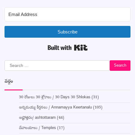
Subscribe
Built with Kit
Search
for:
వర్గం
30 రోజులు 30 శ్లోకాలు / 30 Days 30 Shlokas
(31)
అన్నమయ్య కీర్తనలు / Annamayya Keertanalu
(105)
అష్టోత్తరం/ ashtottaram
(44)
దేవాలయాలు / Temples
(17)