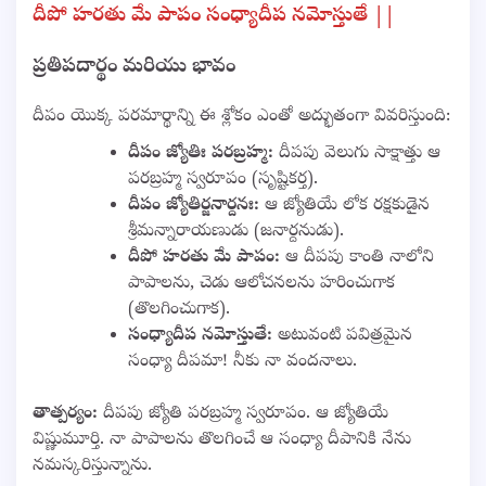
దీపో హరతు మే పాపం సంధ్యాదీప నమోస్తుతే ||
ప్రతిపదార్థం మరియు భావం
దీపం యొక్క పరమార్థాన్ని ఈ శ్లోకం ఎంతో అద్భుతంగా వివరిస్తుంది:
దీపం జ్యోతిః పరబ్రహ్మ:
దీపపు వెలుగు సాక్షాత్తు ఆ
పరబ్రహ్మ స్వరూపం (సృష్టికర్త).
దీపం జ్యోతిర్జనార్దనః:
ఆ జ్యోతియే లోక రక్షకుడైన
శ్రీమన్నారాయణుడు (జనార్దనుడు).
దీపో హరతు మే పాపం:
ఆ దీపపు కాంతి నాలోని
పాపాలను, చెడు ఆలోచనలను హరించుగాక
(తొలగించుగాక).
సంధ్యాదీప నమోస్తుతే:
అటువంటి పవిత్రమైన
సంధ్యా దీపమా! నీకు నా వందనాలు.
తాత్పర్యం:
దీపపు జ్యోతి పరబ్రహ్మ స్వరూపం. ఆ జ్యోతియే
విష్ణుమూర్తి. నా పాపాలను తొలగించే ఆ సంధ్యా దీపానికి నేను
నమస్కరిస్తున్నాను.