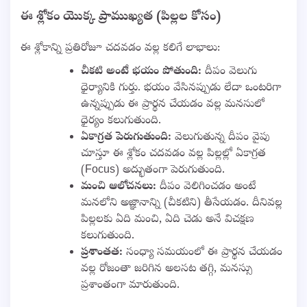
ఈ శ్లోకం యొక్క ప్రాముఖ్యత (పిల్లల కోసం)
ఈ శ్లోకాన్ని ప్రతిరోజూ చదవడం వల్ల కలిగే లాభాలు:
చీకటి అంటే భయం పోతుంది:
దీపం వెలుగు
ధైర్యానికి గుర్తు. భయం వేసినప్పుడు లేదా ఒంటరిగా
ఉన్నప్పుడు ఈ ప్రార్థన చేయడం వల్ల మనసులో
ధైర్యం కలుగుతుంది.
ఏకాగ్రత పెరుగుతుంది:
వెలుగుతున్న దీపం వైపు
చూస్తూ ఈ శ్లోకం చదవడం వల్ల పిల్లల్లో ఏకాగ్రత
(Focus) అద్భుతంగా పెరుగుతుంది.
మంచి ఆలోచనలు:
దీపం వెలిగించడం అంటే
మనలోని అజ్ఞానాన్ని (చీకటిని) తీసేయడం. దీనివల్ల
పిల్లలకు ఏది మంచి, ఏది చెడు అనే విచక్షణ
కలుగుతుంది.
ప్రశాంతత:
సంధ్యా సమయంలో ఈ ప్రార్థన చేయడం
వల్ల రోజంతా జరిగిన అలసట తగ్గి, మనస్సు
ప్రశాంతంగా మారుతుంది.