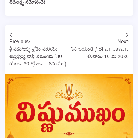
దీపలక్ష్మీ నమోస్తుతే!
Post
Previous:
Next:
navigation
శ్రీ మహాలక్ష్మి శ్లోకం మరియు
శని జయంతి / Shani Jayanti
అష్టైశ్వర్య ప్రాప్తి ఫలితాలు (30
శనివారం 16 మే 2026
రోజులు 30 శ్లోకాలు – 8వ రోజు)