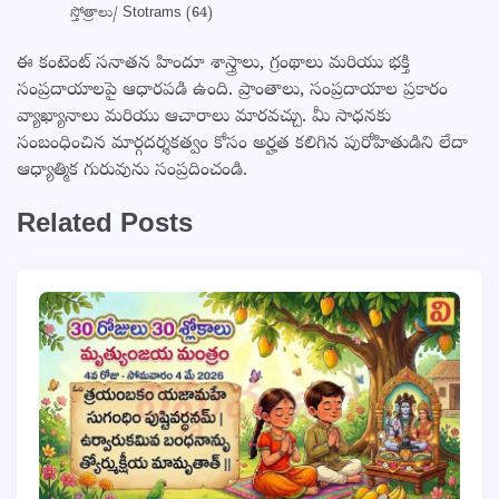
స్తోత్రాలు/ Stotrams
(64)
ఈ కంటెంట్ సనాతన హిందూ శాస్త్రాలు, గ్రంథాలు మరియు భక్తి
సంప్రదాయాలపై ఆధారపడి ఉంది. ప్రాంతాలు, సంప్రదాయాల ప్రకారం
వ్యాఖ్యానాలు మరియు ఆచారాలు మారవచ్చు. మీ సాధనకు
సంబంధించిన మార్గదర్శకత్వం కోసం అర్హత కలిగిన పురోహితుడిని లేదా
ఆధ్యాత్మిక గురువును సంప్రదించండి.
Related Posts