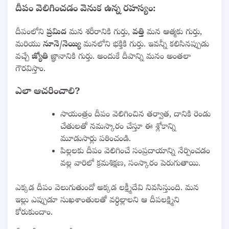
దీపం వెలిగించడం వెనుక ఉన్న రహస్యం:
దీపంలోని
ప్రమిద
మన శరీరానికి గుర్తు,
వత్తి
మన ఆత్మకు గుర్తు,
మరియు
నూనె/నెయ్యి
మనలోని భక్తికి గుర్తు. ఇవన్నీ కలిసినప్పుడు
వచ్చే
జ్యోతి
జ్ఞానానికి గుర్తు. అందుకే దీపాన్ని మనం అంతలా
గౌరవిస్తాం.
ఎలా ఆచరించాలి?
సాయంత్రం దీపం వెలిగించిన తర్వాత, దానికి రెండు
చేతులతో నమస్కారం చేస్తూ ఈ శ్లోకాన్ని
మూడుసార్లు పఠించండి.
పిల్లలకు దీపం వెలిగించే సంప్రదాయాన్ని నేర్పించడం
వల్ల వారిలో క్రమశిక్షణ, సంస్కారం పెరుగుతాయి.
ఎక్కడ దీపం వెలుగుతుందో అక్కడ లక్ష్మీదేవి నివసిస్తుంది. మన
ఇల్లు ఎప్పుడూ సుఖశాంతులతో వర్ధిల్లాలని ఆ దీపలక్ష్మిని
కోరుకుందాం.