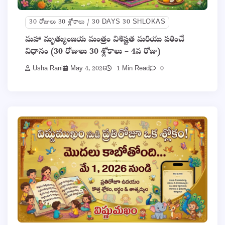
30 రోజులు 30 శ్లోకాలు / 30 DAYS 30 SHLOKAS
మహా మృత్యుంజయ మంత్రం విశిష్టత మరియు పఠించే
విధానం (30 రోజులు 30 శ్లోకాలు – 4వ రోజు)
Usha Rani
May 4, 2026
1 Min Read
0