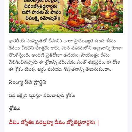
భారతీయ సంస్కృతిలో దీపానికి చాలా ప్రాముఖ్యత ఉంది. దీపం
కేవలం చీకటిని మాత్రమే కాదు, మన మనసులోని అజ్ఞానాన్ని కూడా
తొలగిస్తుంది. అందుకే ప్రతిరోజూ ఉదయం, సాయంత్రం దీపం
వెలిగించినప్పుడు ఈ శ్లోకాన్ని పఠించడం ఎంతో శుభప్రదం. ఈ రోజు
ఈ శ్లోకం యొక్క అర్థం మరియు గొప్పతనాన్ని తెలుసుకుందాం.
సంధ్యా దీప ప్రార్థన
దీప లక్ష్మిని స్మరిస్తూ పఠించాల్సిన శ్లోకం:
శ్లోకం:
దీపం జ్యోతిః పరబ్రహ్మ దీపం జ్యోతిర్జనార్దనః |