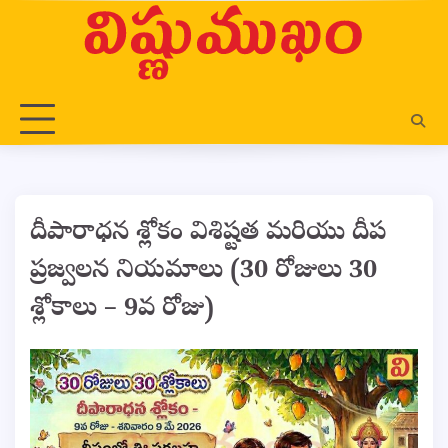
Skip
to
content
దీపారాధన శ్లోకం విశిష్టత మరియు దీప
ప్రజ్వలన నియమాలు (30 రోజులు 30
శ్లోకాలు – 9వ రోజు)