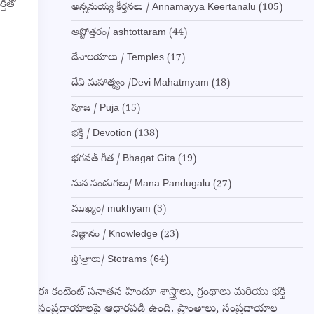
తితో
అన్నమయ్య కీర్తనలు / Annamayya Keertanalu
(105)
అష్టోత్తరం/ ashtottaram
(44)
దేవాలయాలు / Temples
(17)
దేవి మహాత్మ్యం /Devi Mahatmyam
(18)
పూజ / Puja
(15)
భక్తి / Devotion
(138)
భగవత్ గీత / Bhagat Gita
(19)
మన పండుగలు/ Mana Pandugalu
(27)
ముఖ్యం/ mukhyam
(3)
విజ్ఞానం / Knowledge
(23)
స్తోత్రాలు/ Stotrams
(64)
ఈ కంటెంట్ సనాతన హిందూ శాస్త్రాలు, గ్రంథాలు మరియు భక్తి
సంప్రదాయాలపై ఆధారపడి ఉంది. ప్రాంతాలు, సంప్రదాయాల