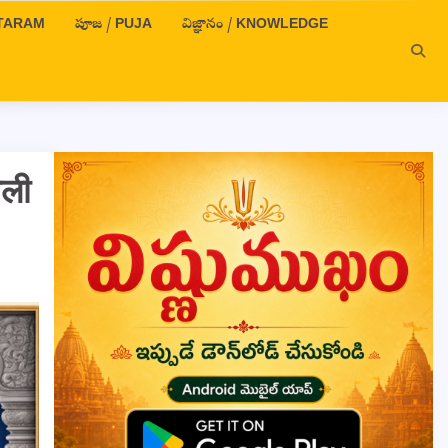
OTTARAM
పూజ / PUJA
విజ్ఞానం / KNOWLEDGE
वली