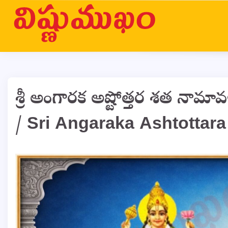
Skip
to
content
శ్రీ అంగారక అష్టోత్తర శత నామావళ
/ Sri Angaraka Ashtottar