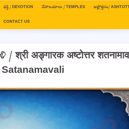
భక్తి / DEVOTION
దేవాలయాలు / TEMPLES
అష్టోత్తరం/ ASHT
CONTACT US
ి / श्री अङ्गारक अष्टोत्तर शतनामा
a Satanamavali