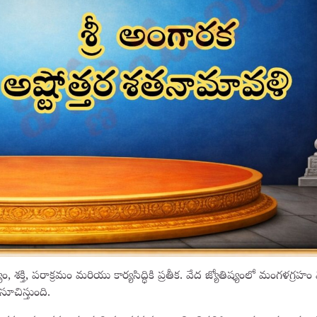
్తి, పరాక్రమం మరియు కార్యసిద్ధికి ప్రతీక. వేద జ్యోతిష్యంలో మంగళగ్రహం వ్య
ూచిస్తుంది.