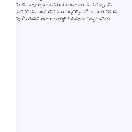
ప్రకారం వ్యాఖ్యానాలు మరియు ఆచారాలు మారవచ్చు. మీ
సాధనకు సంబంధించిన మార్గదర్శకత్వం కోసం అర్హత కలిగిన
పురోహితుడిని లేదా ఆధ్యాత్మిక గురువును సంప్రదించండి.