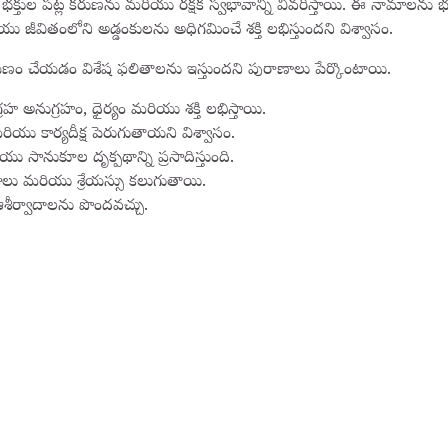
భక్తుల పట్ల కరుణను మరియు రక్షక స్వభావాన్ని వివరిస్తాయి. ఈ నామాలను భక్
 జీవితంలోని అడ్డంకులను అధిగమించే శక్తి లభిస్తుందని విశ్వాసం.
ణం చేయడం విశేష ఫలితాలను ఇస్తుందని పురాణాలు పేర్కొంటాయి.
హ అనుగ్రహం, ధైర్యం మరియు శక్తి లభిస్తాయి.
రియు కార్యదీక్ష పెరుగుతాయని విశ్వాసం.
ు సానుకూల దృక్పథాన్ని ప్రసాదిస్తుంది.
జయాలు మరియు శ్రేయస్సు కలుగుతాయి.
శీర్వాదాలను పొందవచ్చు.