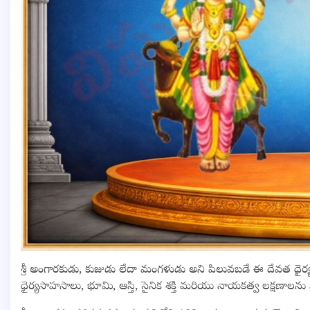
శ్రీ అంగారకుడు, కుజుడు లేదా మంగళుడు అని పిలువబడే ఈ దేవత ధైర్యం, శక
ధైర్యసాహసాలు, భూమి, ఆస్తి, సైనిక శక్తి మరియు నాయకత్వ లక్షణాలను స