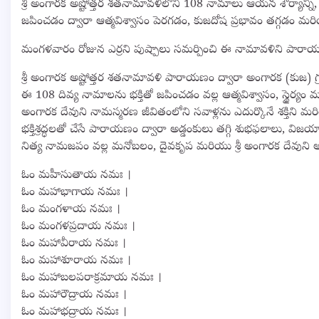
శ్రీ అంగారక అష్టోత్తర శతనామావళిలోని 108 నామాలు ఆయన శౌర్యాన్ని, 
జపించడం ద్వారా ఆత్మవిశ్వాసం పెరగడం, కుజదోష ప్రభావం తగ్గడం మరియు
మంగళవారం రోజున ఎర్రని పుష్పాలు సమర్పించి ఈ నామావళిని పారాయ
శ్రీ అంగారక అష్టోత్తర శతనామావళి పారాయణం ద్వారా అంగారక (కుజ) గ్ర
ఈ 108 దివ్య నామాలను భక్తితో జపించడం వల్ల ఆత్మవిశ్వాసం, స్థైర్యం మ
అంగారక దేవుని నామస్మరణ జీవితంలోని సవాళ్లను ఎదుర్కొనే శక్తిని మరియ
భక్తిశ్రద్ధలతో చేసే పారాయణం ద్వారా అడ్డంకులు తగ్గి శుభఫలాలు, వి
నిత్య నామజపం వల్ల మనోబలం, దైవకృప మరియు శ్రీ అంగారక దేవుని ఆ
ఓం మహీసుతాయ నమః ।
ఓం మహాభాగాయ నమః ।
ఓం మంగళాయ నమః ।
ఓం మంగళప్రదాయ నమః ।
ఓం మహావీరాయ నమః ।
ఓం మహాశూరాయ నమః ।
ఓం మహాబలపరాక్రమాయ నమః ।
ఓం మహారౌద్రాయ నమః ।
ఓం మహాభద్రాయ నమః ।