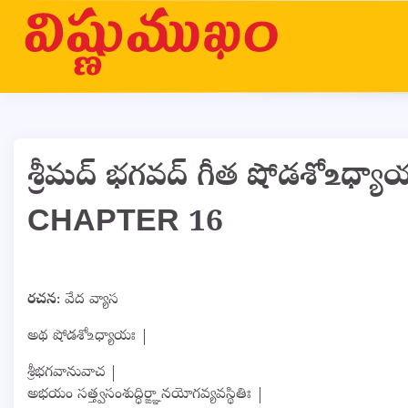
Skip
to
content
శ్రీమద్ భగవద్ గీత షోడశో 
CHAPTER 16
రచన
: వేద వ్యాస
అథ షోడశో‌உధ్యాయః |
శ్రీభగవానువాచ |
అభయం సత్త్వసంశుద్ధిర్ఙ్ఞానయోగవ్యవస్థితిః |