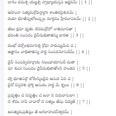
దానం దమశ్చ యఙ్ఞశ్చ స్వాధ్యాయస్తప ఆర్జవమ్ || 1 ||
అహింసా సత్యమక్రోధస్త్యాగః శాంతిరపైశునమ్ |
దయా భూతేష్వలోలుప్త్వం మార్దవం హ్రీరచాపలమ్ || 2 ||
తేజః క్షమా ధృతిః శౌచమద్రోహో నాతిమానితా |
భవంతి సంపదం దైవీమభిజాతస్య భారత || 3 ||
దంభో దర్పో‌உభిమానశ్చ క్రోధః పారుష్యమేవ చ |
అఙ్ఞానం చాభిజాతస్య పార్థ సంపదమాసురీమ్ || 4 ||
దైవీ సంపద్విమోక్షాయ నిబంధాయాసురీ మతా |
మా శుచః సంపదం దైవీమభిజాతో‌உసి పాండవ || 5 ||
ద్వౌ భూతసర్గౌ లోకే‌உస్మిందైవ ఆసుర ఏవ చ |
దైవో విస్తరశః ప్రోక్త ఆసురం పార్థ మే శృణు || 6 ||
ప్రవృత్తిం చ నివృత్తిం చ జనా న విదురాసురాః |
న శౌచం నాపి చాచారో న సత్యం తేషు విద్యతే || 7 ||
అసత్యమప్రతిష్ఠం తే జగదాహురనీశ్వరమ్ |