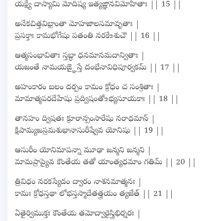
యక్ష్యే దాస్యామి మోదిష్య ఇత్యఙ్ఞానవిమోహితాః || 15 ||
అనేకచిత్తవిభ్రాంతా మోహజాలసమావృతాః |
ప్రసక్తాః కామభోగేషు పతంతి నరకే‌உశుచౌ || 16 ||
ఆత్మసంభావితాః స్తబ్ధా ధనమానమదాన్వితాః |
యజంతే నామయఙ్ఞైస్తే దంభేనావిధిపూర్వకమ్ || 17 ||
అహంకారం బలం దర్పం కామం క్రోధం చ సంశ్రితాః |
మామాత్మపరదేహేషు ప్రద్విషంతో‌உభ్యసూయకాః || 18 ||
తానహం ద్విషతః క్రూరాన్సంసారేషు నరాధమాన్ |
క్షిపామ్యజస్రమశుభానాసురీష్వేవ యోనిషు || 19 ||
ఆసురీం యోనిమాపన్నా మూఢా జన్మని జన్మని |
మామప్రాప్యైవ కౌంతేయ తతో యాంత్యధమాం గతిమ్ || 20 ||
త్రివిధం నరకస్యేదం ద్వారం నాశనమాత్మనః |
కామః క్రోధస్తథా లోభస్తస్మాదేతత్త్రయం త్యజేత్ || 21 ||
ఏతైర్విముక్తః కౌంతేయ తమోద్వారైస్త్రిభిర్నరః |