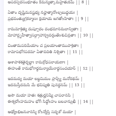
అపరస్పరసంభూతం కిమన్యత్కామహైతుకమ్ || 8 ||
ఏతాం దృష్టిమవష్టభ్య నష్టాత్మానో‌உల్పబుద్ధయః |
ప్రభవంత్యుగ్రకర్మాణః క్షయాయ జగతో‌உహితాః || 9 ||
కామమాశ్రిత్య దుష్పూరం దంభమానమదాన్వితాః |
మోహాద్గృహీత్వాసద్గ్రాహాన్ప్రవర్తంతే‌உశుచివ్రతాః || 10 ||
చింతామపరిమేయాం చ ప్రలయాంతాముపాశ్రితాః |
కామోపభోగపరమా ఏతావదితి నిశ్చితాః || 11 ||
ఆశాపాశశతైర్బద్ధాః కామక్రోధపరాయణాః |
ఈహంతే కామభోగార్థమన్యాయేనార్థసంచయాన్ || 12 ||
ఇదమద్య మయా లబ్ధమిమం ప్రాప్స్యే మనోరథమ్ |
ఇదమస్తీదమపి మే భవిష్యతి పునర్ధనమ్ || 13 ||
అసౌ మయా హతః శత్రుర్హనిష్యే చాపరానపి |
ఈశ్వరో‌உహమహం భోగీ సిద్ధో‌உహం బలవాన్సుఖీ || 14 ||
ఆఢ్యో‌உభిజనవానస్మి కో‌உన్యోస్తి సదృశో మయా |