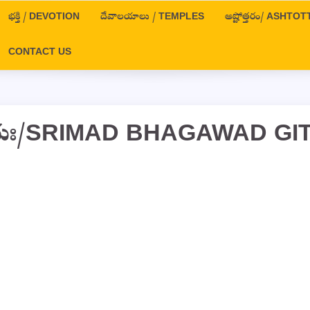
భక్తి / DEVOTION
దేవాలయాలు / TEMPLES
అష్టోత్తరం/ ASHT
CONTACT US
‌உధ్యాయః/SRIMAD BHAGAWAD GI