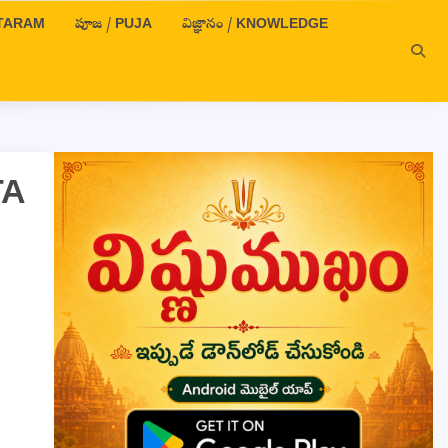
OTTARAM
పూజ / PUJA
విజ్ఞానం / KNOWLEDGE
TA