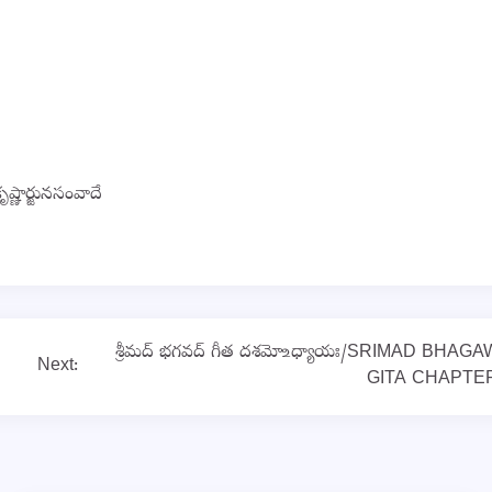
కృష్ణార్జునసంవాదే
శ్రీమద్ భగవద్ గీత దశమో ‌உధ్యాయః/SRIMAD BHAG
Next:
GITA CHAPTE