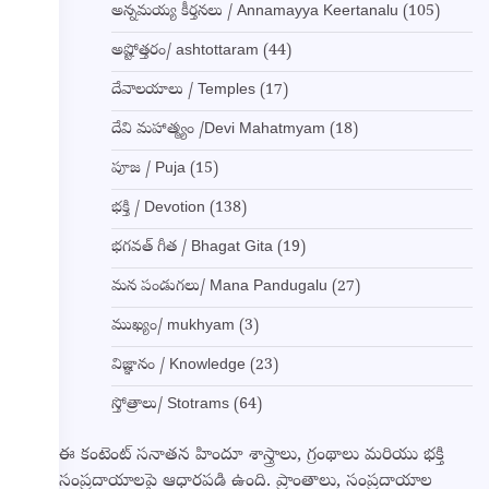
అన్నమయ్య కీర్తనలు / Annamayya Keertanalu
(105)
అష్టోత్తరం/ ashtottaram
(44)
దేవాలయాలు / Temples
(17)
దేవి మహాత్మ్యం /Devi Mahatmyam
(18)
పూజ / Puja
(15)
భక్తి / Devotion
(138)
భగవత్ గీత / Bhagat Gita
(19)
మన పండుగలు/ Mana Pandugalu
(27)
ముఖ్యం/ mukhyam
(3)
విజ్ఞానం / Knowledge
(23)
స్తోత్రాలు/ Stotrams
(64)
ఈ కంటెంట్ సనాతన హిందూ శాస్త్రాలు, గ్రంథాలు మరియు భక్తి
సంప్రదాయాలపై ఆధారపడి ఉంది. ప్రాంతాలు, సంప్రదాయాల