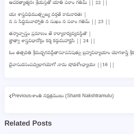
ఆచరత్యాత్మనః శ్రేయస్తతో యాతి పరాం గతిమ్ || 22 ||
యః శాస్త్రవిధిముత్సృజ్య వర్తతే కామకారతః |
న స సిద్ధిమవాప్నోతి న సుఖం న పరాం గతిమ్ || 23 ||
తస్మాచ్ఛాస్త్రం ప్రమాణం తే కార్యాకార్యవ్యవస్థితౌ |
ఙ్ఞాత్వా శాస్త్రవిధానోక్తం కర్మ కర్తుమిహార్హసి || 24 ||
ఓం తత్సదితి శ్రీమద్భగవద్గీతాసూపనిషత్సు బ్రహ్మవిద్యాయాం యోగశాస్త్రే శ్రీ
దైవాసురసంపద్విభాగయోగో నామ షోడశో‌உధ్యాయః ||16 ||
Post
Previous:
శాంతి నక్షత్రములు (Shanti Nakshtramulu)
navigation
Related Posts