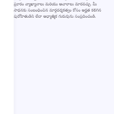
ప్రకారం వ్యాఖ్యానాలు మరియు ఆచారాలు మారవచ్చు. మీ
సాధనకు సంబంధించిన మార్గదర్శకత్వం కోసం అర్హత కలిగిన
పురోహితుడిని లేదా ఆధ్యాత్మిక గురువును సంప్రదించండి.