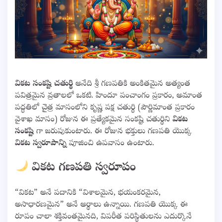
వికట సంకష్టి చతుర్థి
అనేది శ్రీ గణపతికి అంకితమైన అత్యంత
పవిత్రమైన వ్రతాలలో ఒకటి. హిందూ పంచాంగం ప్రకారం, అమాంత
పద్ధతిలో చైత్ర మాసంలోని కృష్ణ పక్ష చతుర్థి (పౌర్ణిమాంత ప్రకారం
వైశాఖ మాసం) రోజున ఈ ప్రత్యేకమైన సంకష్టి చతుర్థిని
వికట
సంకష్టి
గా జరుపుకుంటారు. ఈ రోజున భక్తులు గణపతి యొక్క
వికట స్వరూపాన్ని
పూజించి ఉపవాసం ఉంటారు.
వికట గణపతి స్వరూపం
“వికట” అనే పదానికి “విశాలమైన, భయంకరమైన,
అసాధారణమైన” అనే అర్థాలు ఉన్నాయి. గణపతి యొక్క ఈ
రూపం చాలా శక్తివంతమైనది, విపరీత పరిస్థితులను ఎదుర్కొనే