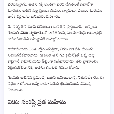
భయపెట్టాడు. అతని శక్తి అంతగా పెరిగి దేవతలకే సవాల్‌గా
మారింది. అతని వల్ల ప్రజలు భయం, వ్యాధులు, దుఃఖం మరియు
అనేక కష్టాలను అనుభవించసాగారు.
ఈ పరిస్థితిని చూసి దేవతలు గణపతిని ప్రార్థించారు. అప్పుడు
గణపతి
వికట స్వరూపం
లో అవతరించి, మయూరంపై ఆరూఢుడై
కామాసురుడిని యుద్ధానికి ఆహ్వానించాడు.
కామాసురుడు ఎంత శక్తివంతుడైనా, వికట గణపతి ముందు
నిలబడలేకపోయాడు. గణపతి తన గద (మేస్)తో ఒక్క దెబ్బ
కొట్టగానే కామాసురుడు తీవ్రంగా ఓడిపోయాడు. తన ప్రాణాలను
రక్షించుకోవడానికి, అతను గణపతి శరణు కోరాడు.
గణపతి అతనిని క్షమించి, అతని అహంకారాన్ని నశింపజేశాడు. ఈ
విధంగా లోకాలు అన్నీ కామాసురుడి భయంనుంచి విముక్తి
పొందాయి.
వికట సంకష్టి వ్రత మహిమ