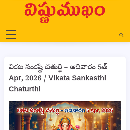
Skip
to
content
వికట సంకష్టి చతుర్థి – ఆదివారం 5త్
Apr, 2026 / Vikata Sankasthi
Chaturthi