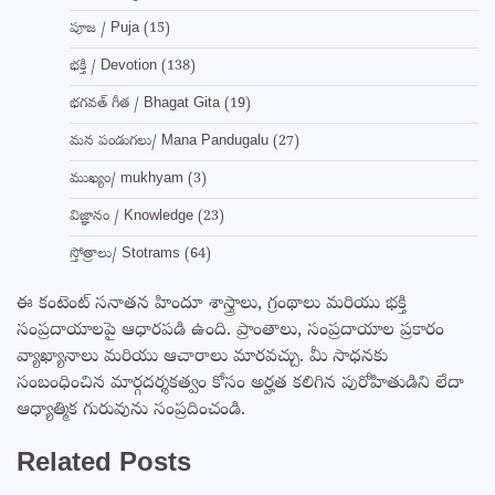
పూజ / Puja
(15)
భక్తి / Devotion
(138)
భగవత్ గీత / Bhagat Gita
(19)
మన పండుగలు/ Mana Pandugalu
(27)
ముఖ్యం/ mukhyam
(3)
విజ్ఞానం / Knowledge
(23)
స్తోత్రాలు/ Stotrams
(64)
ఈ కంటెంట్ సనాతన హిందూ శాస్త్రాలు, గ్రంథాలు మరియు భక్తి
సంప్రదాయాలపై ఆధారపడి ఉంది. ప్రాంతాలు, సంప్రదాయాల ప్రకారం
వ్యాఖ్యానాలు మరియు ఆచారాలు మారవచ్చు. మీ సాధనకు
సంబంధించిన మార్గదర్శకత్వం కోసం అర్హత కలిగిన పురోహితుడిని లేదా
ఆధ్యాత్మిక గురువును సంప్రదించండి.
Related Posts