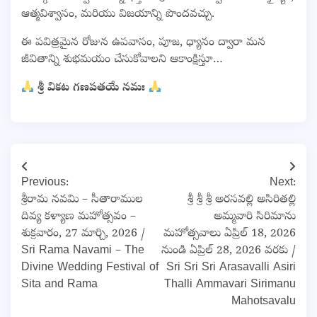
ఆత్మవిశ్వాసం, మరియు విజయాన్ని పొందవచ్చు.
ఈ పవిత్రమైన రోజున ఉపవాసం, పూజ, ధ్యానం ద్వారా మన
జీవితాన్ని శుభమయం చేసుకోవాలని ఆకాంక్షిస్తూ…
శ్రీ వికట గణపతయే నమః
Post
Previous:
Next:
navigation
శ్రీరామ నవమి – సీతారాముల
శ్రీ శ్రీ శ్రీ అరసవల్లి అసిరితల్లి
దివ్య కళ్యాణ మహోత్సవం –
అమ్మవారి సిరిమాను
శుక్రవారం, 27 మార్చి, 2026 /
మహోత్సవాలు ఏప్రిల్ 18, 2026
Sri Rama Navami – The
నుండి ఏప్రిల్ 28, 2026 వరకు /
Divine Wedding Festival of
Sri Sri Sri Arasavalli Asiri
Sita and Rama
Thalli Ammavari Sirimanu
Mahotsavalu