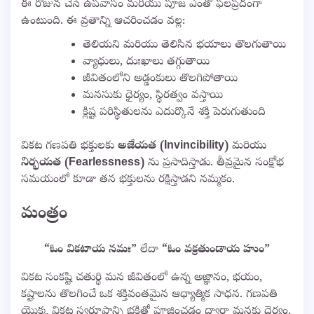
ఈ రోజున చేసే ఉపవాసం మరియు పూజ ఎంతో ఫలప్రదంగా
ఉంటుంది. ఈ వ్రతాన్ని ఆచరించడం వల్ల:
తెలియని మరియు తెలిసిన భయాలు తొలగుతాయి
వ్యాధులు, దుఃఖాలు తగ్గుతాయి
జీవితంలోని అడ్డంకులు తొలగిపోతాయి
మనసుకు ధైర్యం, స్థిరత్వం వస్తాయి
క్లిష్ట పరిస్థితులను ఎదుర్కొనే శక్తి పెరుగుతుంది
వికట గణపతి భక్తులకు
అజేయత (Invincibility)
మరియు
నిర్భయత (Fearlessness)
ను ప్రసాదిస్తాడు. తీవ్రమైన సంక్షోభ
సమయంలో కూడా తన భక్తులను రక్షిస్తాడని నమ్మకం.
మంత్రం
“ఓం వికటాయ నమః”
లేదా
“ఓం వక్రతుండాయ హుం”
వికట సంకష్టి చతుర్థి మన జీవితంలో ఉన్న అజ్ఞానం, భయం,
కష్టాలను తొలగించే ఒక శక్తివంతమైన ఆధ్యాత్మిక సాధన. గణపతి
యొక్క వికట స్వరూపాన్ని భక్తితో పూజించడం ద్వారా మనకు ధైర్యం,