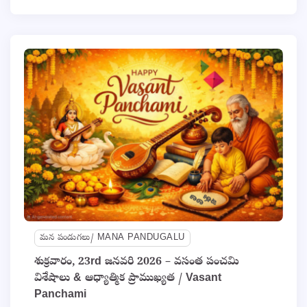
మన పండుగలు/ MANA PANDUGALU
శుక్రవారం, 23rd జనవరి 2026 – వసంత పంచమి
విశేషాలు & ఆధ్యాత్మిక ప్రాముఖ్యత / Vasant
Panchami