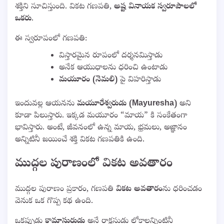
శక్తిని సూచిస్తుంది. వికట గణపతి,
అష్ట వినాయక స్వరూపాలలో
ఒకరు
.
ఈ స్వరూపంలో గణపతి:
విస్తారమైన రూపంలో దర్శనమిస్తాడు
అనేక ఆయుధాలను ధరించి ఉంటాడు
మయూరం (నెమలి)
పై విహరిస్తాడు
ఇందువల్ల ఆయనను
మయూరేశ్వరుడు (Mayuresha)
అని
కూడా పిలుస్తారు. ఇక్కడ మయూరం “మాయ” కి సంకేతంగా
భావిస్తారు. అంటే, జీవనంలో ఉన్న మాయ, భ్రమలు, అజ్ఞానం
అన్నిటినీ జయించే శక్తి వికట గణపతికి ఉంది.
ముద్గల పురాణంలో వికట అవతారం
ముద్గల పురాణం ప్రకారం, గణపతి
వికట అవతారం
ను ధరించడం
వెనుక ఒక గొప్ప కథ ఉంది.
ఒకప్పుడు
కామాసురుడు
అనే రాక్షసుడు లోకాలన్నింటినీ