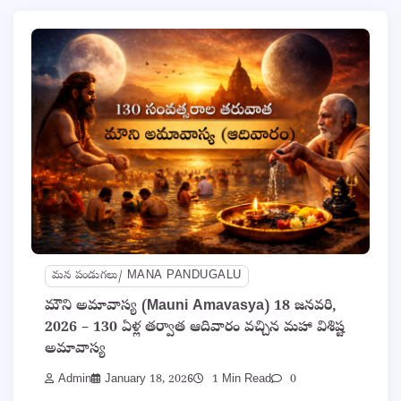
మన పండుగలు/ MANA PANDUGALU
మౌని అమావాస్య (Mauni Amavasya) 18 జనవరి,
2026 – 130 ఏళ్ల తర్వాత ఆదివారం వచ్చిన మహా విశిష్ట
అమావాస్య
Admin
January 18, 2026
1 Min Read
0