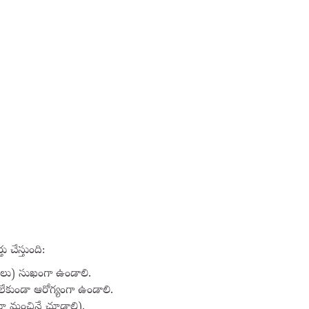
చేస్తుంది:
లు) సుఖంగా ఉండాలి.
కుండా ఆరోగ్యంగా ఉండాలి.
ూ మంచినే చూడాలి).