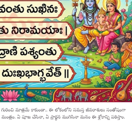
రించి మాత్రమే కాకుండా.. ఈ లోకంలోని సమస్త జీవరాశులు సంతోషంగా
ంత్రం. ఏ పూజ చేసినా, ఏ ప్రార్థన ముగిసినా మనం ఈ శ్లోకాన్ని పఠిస్తాం.