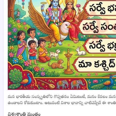
మన భారతీయ సంస్కృతిలోని గొప్పతనం ఏమిటంటే, మనం కేవలం మన గు
ఉండాలని కోరుకుంటాం. అటువంటి విశాల భావాన్ని చాటిచెప్పేదే ఈ శాంతి మ
విశ్వశాంతి మంత్రం