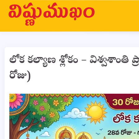
Skip
to
content
లోక కల్యాణ శ్లోకం – విశ్వశాంతి ప
రోజు)