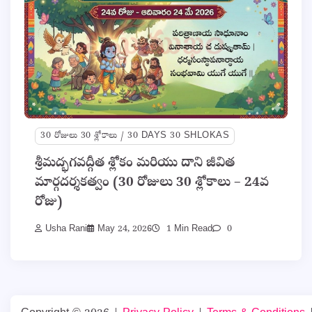
30 రోజులు 30 శ్లోకాలు / 30 DAYS 30 SHLOKAS
శ్రీమద్భగవద్గీత శ్లోకం మరియు దాని జీవిత
మార్గదర్శకత్వం (30 రోజులు 30 శ్లోకాలు – 24వ
రోజు)
Usha Rani
May 24, 2026
1 Min Read
0