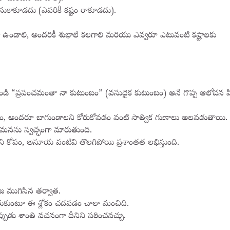
నుకాకూడదు (ఎవరికీ కష్టం రాకూడదు).
ండాలి, అందరికీ శుభాలే కలగాలి మరియు ఎవ్వరూ ఎటువంటి కష్టాలకు
ి “ప్రపంచమంతా నా కుటుంబం” (వసుధైక కుటుంబం) అనే గొప్ప ఆలోచన పిల్
 అందరూ బాగుండాలని కోరుకోవడం వంటి సాత్విక గుణాలు అలవడుతాయి.
్ల మనసు స్వచ్ఛంగా మారుతుంది.
ి కోపం, అసూయ వంటివి తొలగిపోయి ప్రశాంతత లభిస్తుంది.
ూజ ముగిసిన తర్వాత.
రుకుంటూ ఈ శ్లోకం చదవడం చాలా మంచిది.
ప్పుడు శాంతి వచనంగా దీనిని పఠించవచ్చు.