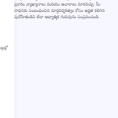
ప్రకారం వ్యాఖ్యానాలు మరియు ఆచారాలు మారవచ్చు. మీ
సాధనకు సంబంధించిన మార్గదర్శకత్వం కోసం అర్హత కలిగిన
పురోహితుడిని లేదా ఆధ్యాత్మిక గురువును సంప్రదించండి.
లల్లో