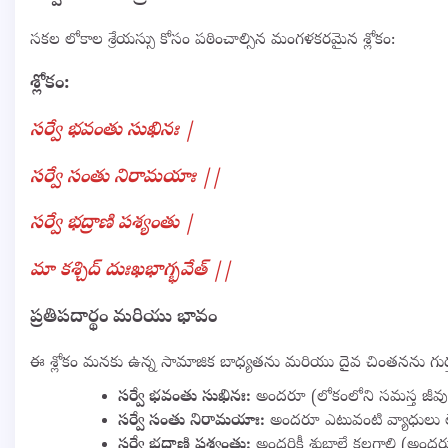
సకల లోకాల శ్రేయస్సు కోసం పఠించాల్సిన మంగళకరమైన శ్లోకం:
శ్లోకం:
సర్వే భవంతు సుఖినః |
సర్వే సంతు నిరామయాః ||
సర్వే భద్రాణి పశ్యంతు |
మా కశ్చిద్ దుఃఖభాగ్భవేత్ ||
ప్రతిపదార్థం మరియు భావం
ఈ శ్లోకం మనకు ఉన్న సామాజిక బాధ్యతను మరియు దైవ చింతనను గుర్తు 
సర్వే భవంతు సుఖినః:
అందరూ (లోకంలోని సమస్త జీవు
సర్వే సంతు నిరామయాః:
అందరూ ఎటువంటి వ్యాధులు లే
సర్వే భద్రాణి పశ్యంతు:
అందరికీ శుభాలే కలగాలి (అందర