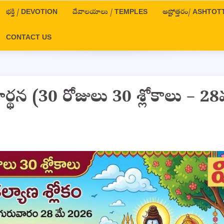
భక్తి / DEVOTION
దేవాలయాలు / TEMPLES
అష్టోత్తరం/ ASHT
CONTACT US
్రార్థన (30 రోజులు 30 శ్లోకాలు – 2