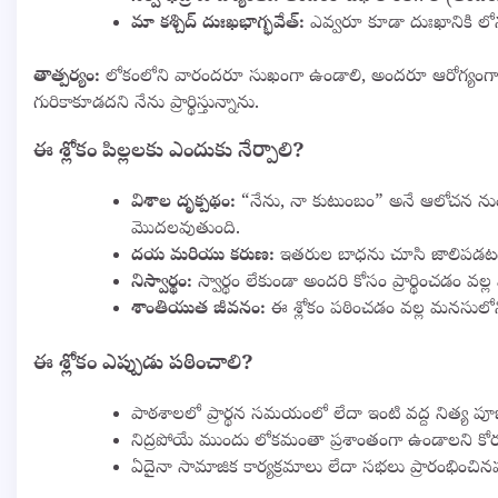
మా కశ్చిద్ దుఃఖభాగ్భవేత్:
ఎవ్వరూ కూడా దుఃఖానికి లో
తాత్పర్యం:
లోకంలోని వారందరూ సుఖంగా ఉండాలి, అందరూ ఆరోగ్యంగా ఉ
గురికాకూడదని నేను ప్రార్థిస్తున్నాను.
ఈ శ్లోకం పిల్లలకు ఎందుకు నేర్పాలి?
విశాల దృక్పథం:
“నేను, నా కుటుంబం” అనే ఆలోచన నుండ
మొదలవుతుంది.
దయ మరియు కరుణ:
ఇతరుల బాధను చూసి జాలిపడటం,
నిస్వార్థం:
స్వార్థం లేకుండా అందరి కోసం ప్రార్థించడం వల
శాంతియుత జీవనం:
ఈ శ్లోకం పఠించడం వల్ల మనసులోన
ఈ శ్లోకం ఎప్పుడు పఠించాలి?
పాఠశాలలో ప్రార్థన సమయంలో లేదా ఇంటి వద్ద నిత్య ప
నిద్రపోయే ముందు లోకమంతా ప్రశాంతంగా ఉండాలని కో
ఏదైనా సామాజిక కార్యక్రమాలు లేదా సభలు ప్రారంభించిన