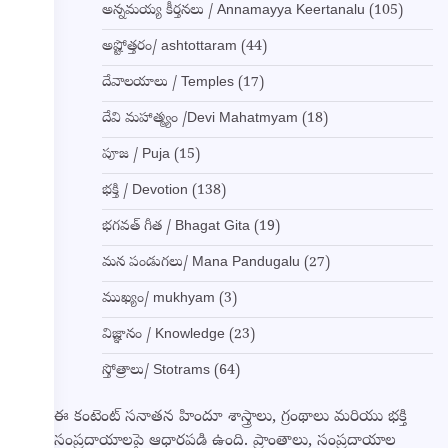
అన్నమయ్య కీర్తనలు / Annamayya Keertanalu
(105)
అష్టోత్తరం/ ashtottaram
(44)
దేవాలయాలు / Temples
(17)
దేవి మహాత్మ్యం /Devi Mahatmyam
(18)
పూజ / Puja
(15)
భక్తి / Devotion
(138)
భగవత్ గీత / Bhagat Gita
(19)
మన పండుగలు/ Mana Pandugalu
(27)
ముఖ్యం/ mukhyam
(3)
విజ్ఞానం / Knowledge
(23)
స్తోత్రాలు/ Stotrams
(64)
ఈ కంటెంట్ సనాతన హిందూ శాస్త్రాలు, గ్రంథాలు మరియు భక్తి
సంప్రదాయాలపై ఆధారపడి ఉంది. ప్రాంతాలు, సంప్రదాయాల