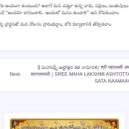
 తోట అందంగా ఉంటుంది? అలాగే మన చుట్టూ ఉన్న వారు, పక్షులు, జంతువులు 
కే “అందరూ బాగుండాలి.. అందులో మనం ఉండాలి” అని కోరుకుందాం.
ార్థనతో మన రోజును ప్రారంభిద్దాం, లోక కల్యాణానికి తోడ్పడదాం.
శ్రీ మహాలక్ష్మీ అష్టోత్తర శత నామావళి/ श्री महालक्ष्मी अष्
Next:
शतनामावली / SREE MAHA LAKSHMI ASHTOT
SATA NAAMAAV