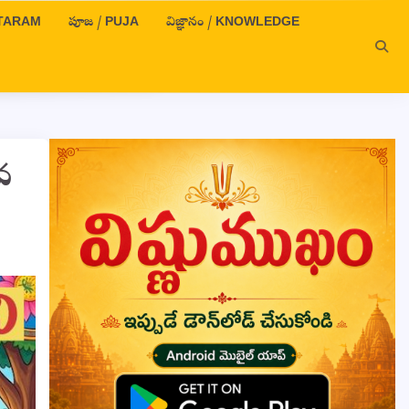
OTTARAM
పూజ / PUJA
విజ్ఞానం / KNOWLEDGE
8వ