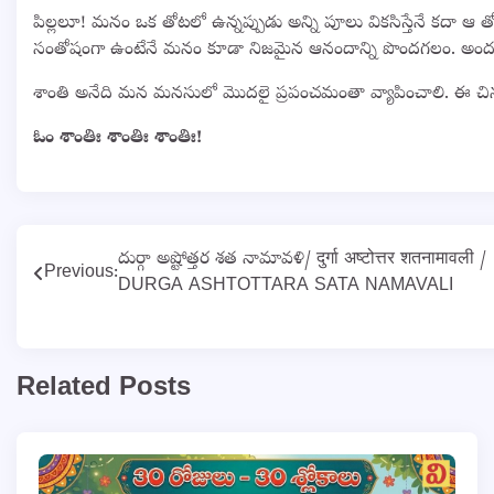
పిల్లలూ! మనం ఒక తోటలో ఉన్నప్పుడు అన్ని పూలు వికసిస్తేనే కదా ఆ
సంతోషంగా ఉంటేనే మనం కూడా నిజమైన ఆనందాన్ని పొందగలం. అందు
శాంతి అనేది మన మనసులో మొదలై ప్రపంచమంతా వ్యాపించాలి. ఈ చిన్న ప్ర
ఓం శాంతిః శాంతిః శాంతిః!
Post
దుర్గా అష్టోత్తర శత నామావళి/ दुर्गा अष्टोत्तर शतनामावली /
Previous:
DURGA ASHTOTTARA SATA NAMAVALI
navigation
Related Posts