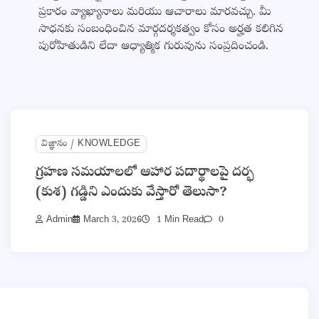
ప్రకారం వ్యాఖ్యానాలు మరియు ఆచారాలు మారవచ్చు. మీ
సాధనకు సంబంధించిన మార్గదర్శకత్వం కోసం అర్హత కలిగిన
పురోహితుడిని లేదా ఆధ్యాత్మిక గురువును సంప్రదించండి.
విజ్ఞానం / KNOWLEDGE
గ్రహణ సమయాలలో ఆహార పదార్థాలపై దర్భ
(కుశ) గడ్డిని ఎందుకు వేస్తారో తెలుసా?
Admin
March 3, 2026
1 Min Read
0