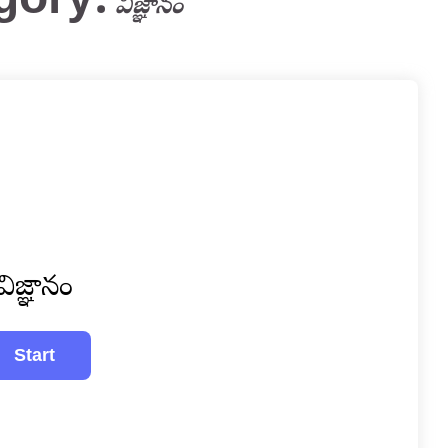
gory:
విజ్ఞానం
విజ్ఞానం