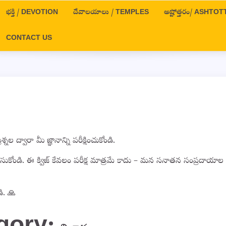
భక్తి / DEVOTION
దేవాలయాలు / TEMPLES
అష్టోత్తరం/ ASHT
CONTACT US
్వారా మీ జ్ఞానాన్ని పరీక్షించుకోండి.
లుసుకోండి. ఈ క్విజ్ కేవలం పరీక్ష మాత్రమే కాదు – మన సనాతన సంప్రదాయాల
డి. 🙏