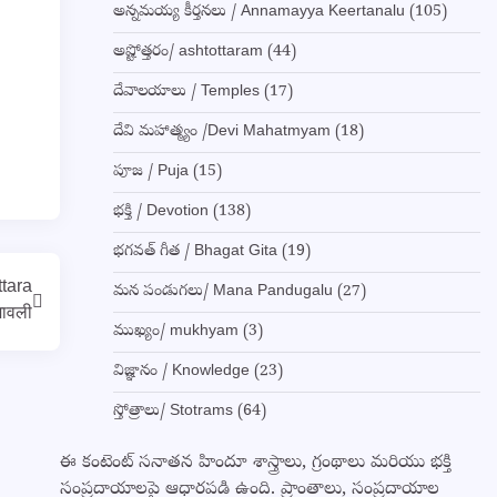
అన్నమయ్య కీర్తనలు / Annamayya Keertanalu
(105)
అష్టోత్తరం/ ashtottaram
(44)
దేవాలయాలు / Temples
(17)
దేవి మహాత్మ్యం /Devi Mahatmyam
(18)
పూజ / Puja
(15)
భక్తి / Devotion
(138)
భగవత్ గీత / Bhagat Gita
(19)
ttara
మన పండుగలు/ Mana Pandugalu
(27)
मावली
ముఖ్యం/ mukhyam
(3)
విజ్ఞానం / Knowledge
(23)
స్తోత్రాలు/ Stotrams
(64)
ఈ కంటెంట్ సనాతన హిందూ శాస్త్రాలు, గ్రంథాలు మరియు భక్తి
సంప్రదాయాలపై ఆధారపడి ఉంది. ప్రాంతాలు, సంప్రదాయాల