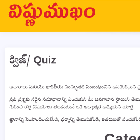
Skip
to
content
క్విజ్/ Quiz
ఆచారాలు మరియు భారతీయ సంస్కృతికి సంబంధించిన ఆసక్తికరమైన ప్రశ్నల ద
ప్రతి ప్రశ్నకు సరైన సమాధానాన్ని ఎంచుకుని మీ అవగాహన స్థాయిని తె
గురించి కొత్త విషయాలు తెలుసుకునే ఒక ఆధ్యాత్మిక అధ్యయన యాత్ర.
జ్ఞానాన్ని పెంపొందించుకోండి, ధర్మాన్ని తెలుసుకోండి, ఇతరులతో పంచుకోం