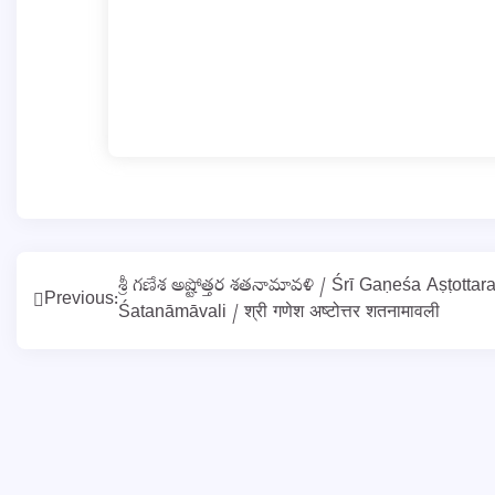
Post
శ్రీ గణేశ అష్టోత్తర శతనామావళి / Śrī Gaṇeśa Aṣṭottar
Previous:
Śatanāmāvali / श्री गणेश अष्टोत्तर शतनामावली
navigation