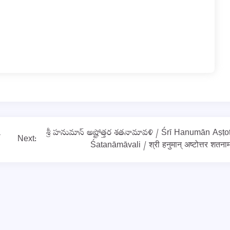
a
శ్రీ హనుమాన్ అష్టోత్తర శతనామావళి / Śrī Hanumān Aṣṭo
Next:
Śatanāmāvali / श्री हनुमान् अष्टोत्तर शतना