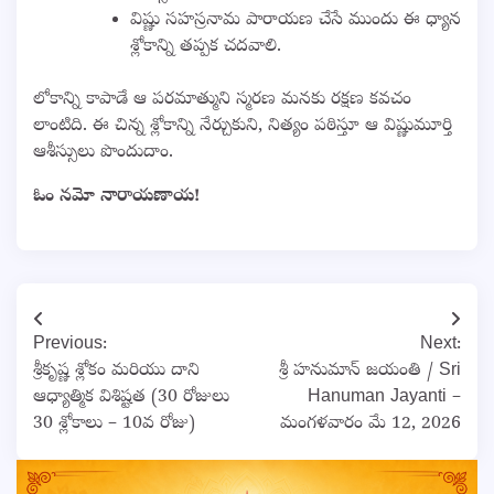
విష్ణు సహస్రనామ పారాయణ చేసే ముందు ఈ ధ్యాన
శ్లోకాన్ని తప్పక చదవాలి.
లోకాన్ని కాపాడే ఆ పరమాత్ముని స్మరణ మనకు రక్షణ కవచం
లాంటిది. ఈ చిన్న శ్లోకాన్ని నేర్చుకుని, నిత్యం పఠిస్తూ ఆ విష్ణుమూర్తి
ఆశీస్సులు పొందుదాం.
ఓం నమో నారాయణాయ!
Post
Previous:
Next:
navigation
శ్రీకృష్ణ శ్లోకం మరియు దాని
శ్రీ హనుమాన్ జయంతి / Sri
ఆధ్యాత్మిక విశిష్టత (30 రోజులు
Hanuman Jayanti –
30 శ్లోకాలు – 10వ రోజు)
మంగళవారం మే 12, 2026