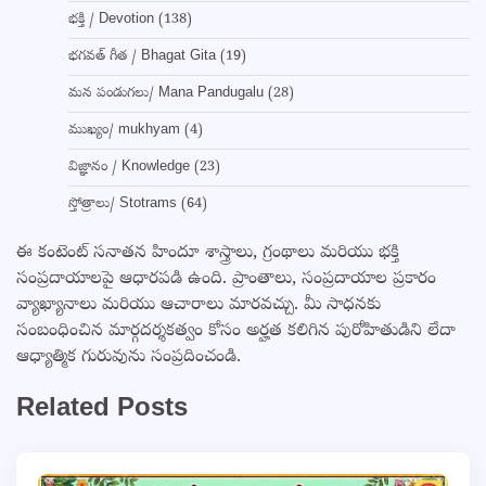
భక్తి / Devotion
(138)
భగవత్ గీత / Bhagat Gita
(19)
మన పండుగలు/ Mana Pandugalu
(28)
ముఖ్యం/ mukhyam
(4)
విజ్ఞానం / Knowledge
(23)
స్తోత్రాలు/ Stotrams
(64)
ఈ కంటెంట్ సనాతన హిందూ శాస్త్రాలు, గ్రంథాలు మరియు భక్తి
సంప్రదాయాలపై ఆధారపడి ఉంది. ప్రాంతాలు, సంప్రదాయాల ప్రకారం
వ్యాఖ్యానాలు మరియు ఆచారాలు మారవచ్చు. మీ సాధనకు
సంబంధించిన మార్గదర్శకత్వం కోసం అర్హత కలిగిన పురోహితుడిని లేదా
ఆధ్యాత్మిక గురువును సంప్రదించండి.
Related Posts