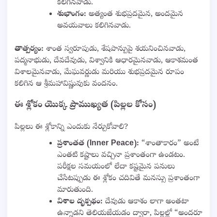
కలిగినవాడు.
శుభాంగం:
అత్యంత శుభప్రదమైన, అందమైన
అవయవాలు కలిగినవాడు.
తాత్పర్యం:
శాంత స్వరూపుడు, శేషపాన్పుపై శయనించినవాడు,
పద్మనాభుడు, దేవదేవుడు, విశ్వానికి ఆధారమైనవాడు, ఆకాశమంత
విశాలమైనవాడు, మేఘవర్ణుడు మరియు శుభప్రదమైన రూపం
కలిగిన ఆ శ్రీమహావిష్ణువుకు వందనం.
ఈ శ్లోకం యొక్క ప్రాముఖ్యత (పిల్లల కోసం)
పిల్లలు ఈ శ్లోకాన్ని ఎందుకు నేర్చుకోవాలి?
ప్రశాంతత (Inner Peace):
“శాంతాకారం” అంటే
ఎంతటి కష్టాలు వచ్చినా ప్రశాంతంగా ఉండటం.
పరీక్షల సమయంలో లేదా కష్టమైన పనులు
చేసేటప్పుడు ఈ శ్లోకం చదివితే మనస్సు ప్రశాంతంగా
మారుతుంది.
విశాల దృక్పథం:
దేవుడు ఆకాశం లాగా అంతటా
ఉన్నాడని తెలియజేయడం ద్వారా, పిల్లల్లో “అందరూ