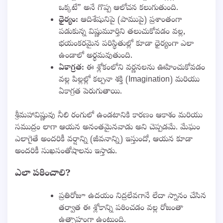
ఒక్కటే” అనే గొప్ప ఆలోచన కలుగుతుంది.
ధైర్యం:
ఆదిశేషునిపై (పాముపై) ప్రశాంతంగా
పడుకున్న విష్ణుమూర్తిని తలుచుకోవడం వల్ల,
భయంకరమైన పరిస్థితుల్లో కూడా ధైర్యంగా ఎలా
ఉండాలో అర్థమవుతుంది.
ఏకాగ్రత:
ఈ శ్లోకంలోని వర్ణనలను ఊహించుకోవడం
వల్ల పిల్లల్లో కల్పనా శక్తి (Imagination) మరియు
ఏకాగ్రత పెరుగుతాయి.
శ్రీమహావిష్ణువు నీలి రంగులో ఉండటానికి కారణం ఆకాశం మరియు
సముద్రం లాగా ఆయన అనంతమైనవాడు అని చెప్పడమే. మేఘం
ఎలాగైతే అందరికీ వర్షాన్ని (జీవనాన్ని) ఇస్తుందో, ఆయన కూడా
అందరికీ సుఖసంతోషాలను ఇస్తాడు.
ఎలా పఠించాలి?
ప్రతిరోజూ ఉదయం నిద్రలేవగానే లేదా స్నానం చేసిన
తర్వాత ఈ శ్లోకాన్ని పఠించడం వల్ల రోజంతా
ఉత్సాహంగా ఉంటుంది.