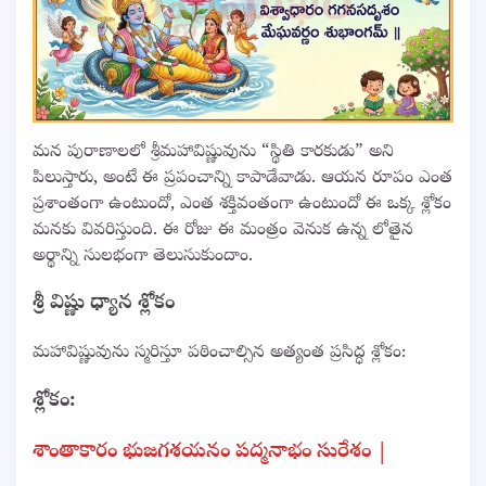
మన పురాణాలలో శ్రీమహావిష్ణువును “స్థితి కారకుడు” అని
పిలుస్తారు, అంటే ఈ ప్రపంచాన్ని కాపాడేవాడు. ఆయన రూపం ఎంత
ప్రశాంతంగా ఉంటుందో, ఎంత శక్తివంతంగా ఉంటుందో ఈ ఒక్క శ్లోకం
మనకు వివరిస్తుంది. ఈ రోజు ఈ మంత్రం వెనుక ఉన్న లోతైన
అర్థాన్ని సులభంగా తెలుసుకుందాం.
శ్రీ విష్ణు ధ్యాన శ్లోకం
మహావిష్ణువును స్మరిస్తూ పఠించాల్సిన అత్యంత ప్రసిద్ధ శ్లోకం:
శ్లోకం:
శాంతాకారం భుజగశయనం పద్మనాభం సురేశం |