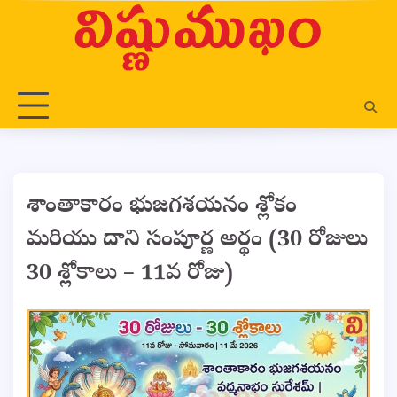
Skip
to
content
శాంతాకారం భుజగశయనం శ్లోకం
మరియు దాని సంపూర్ణ అర్థం (30 రోజులు
30 శ్లోకాలు – 11వ రోజు)