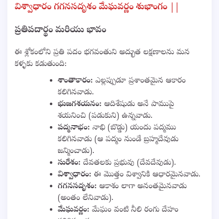
విశ్వాధారం గగనసదృశం మేఘవర్ణం శుభాంగం ||
ప్రతిపదార్థం మరియు భావం
ఈ శ్లోకంలోని ప్రతి పదం భగవంతుని అద్భుత లక్షణాలను మన
కళ్ళకు కడుతుంది:
శాంతాకారం:
ఎల్లప్పుడూ ప్రశాంతమైన ఆకారం
కలిగినవాడు.
భుజగశయనం:
ఆదిశేషుడు అనే పాముపై
శయనించి (పడుకుని) ఉన్నవాడు.
పద్మనాభం:
నాభి (బొడ్డు) యందు పద్మము
కలిగినవాడు (ఆ పద్మం నుండే బ్రహ్మదేవుడు
జన్మించాడు).
సురేశం:
దేవతలకు ప్రభువు (దేవదేవుడు).
విశ్వాధారం:
ఈ మొత్తం విశ్వానికి ఆధారమైనవాడు.
గగనసదృశం:
ఆకాశం లాగా అనంతమైనవాడు
(అంతం లేనివాడు).
మేఘవర్ణం:
మేఘం వంటి నీలి రంగు దేహం