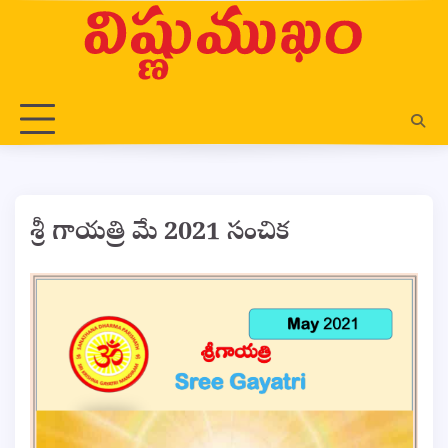
Skip
to
content
శ్రీ గాయత్రి మే 2021 సంచిక