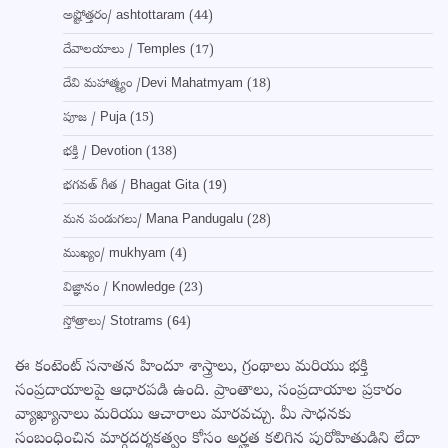
అష్టోత్తరం/ ashtottaram
(44)
దేవాలయాలు / Temples
(17)
దేవి మహాత్మ్యం /Devi Mahatmyam
(18)
పూజ / Puja
(15)
భక్తి / Devotion
(138)
భగవత్ గీత / Bhagat Gita
(19)
మన పండుగలు/ Mana Pandugalu
(28)
ముఖ్యం/ mukhyam
(4)
విజ్ఞానం / Knowledge
(23)
స్తోత్రాలు/ Stotrams
(64)
ఈ కంటెంట్ సనాతన హిందూ శాస్త్రాలు, గ్రంథాలు మరియు భక్తి
సంప్రదాయాలపై ఆధారపడి ఉంది. ప్రాంతాలు, సంప్రదాయాల ప్రకారం
వ్యాఖ్యానాలు మరియు ఆచారాలు మారవచ్చు. మీ సాధనకు
సంబంధించిన మార్గదర్శకత్వం కోసం అర్హత కలిగిన పురోహితుడిని లేదా