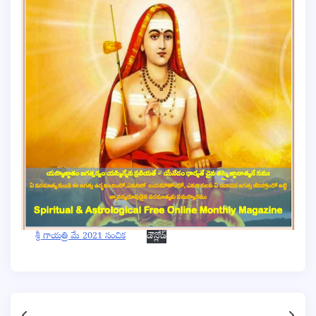
శ్రీ గాయత్రి మే 2021 సంచిక
డౌన్లోడ్